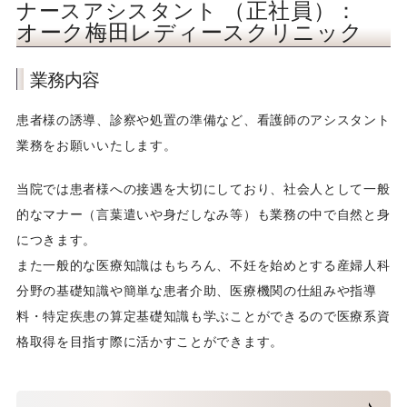
（正社員）：
ナースアシスタント
検査補助
オーク梅田レディースクリニック
医療事務
業務内容
ヘルプセンター電話受付
患者様の誘導、診察や処置の準備など、看護師のアシスタント
業務をお願いいたします。
事務補助
当院では患者様への接遇を大切にしており、社会人として一般
IT（システム開発）
的なマナー（言葉遣いや身だしなみ等）も業務の中で自然と身
につきます。
社内PG／SE
また一般的な医療知識はもちろん、不妊を始めとする産婦人科
分野の基礎知識や簡単な患者介助、医療機関の仕組みや指導
Webデザイナー
料・特定疾患の算定基礎知識も学ぶことができるので医療系資
格取得を目指す際に活かすことができます。
保育士
訪問看護師