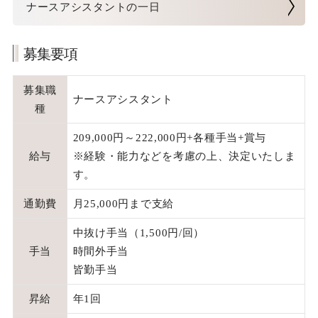
ナースアシスタントの一日
理学療法士
募集要項
コーディネーター
募集職
ナースアシスタント
管理部門(住吉)
種
209,000円～222,000円+各種手当+賞与
その他職種（営業・ドライバー等）
給与
※経験・能力などを考慮の上、決定いたしま
す。
新卒採用
通勤費
月25,000円まで支給
中抜け手当（1,500円/回）
手当
時間外手当
皆勤手当
昇給
年1回