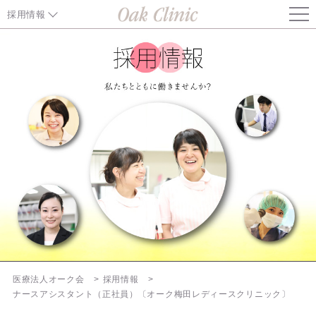
採用情報
医師（生殖医療分野）
医師
医師（内科部長）
正看護師
准看護師
ナースアシスタント
エンブリオロジスト
医療法人オーク会
採用情報
ナースアシスタント（正社員）〔オーク梅田レディースクリニック〕
臨床検査技師