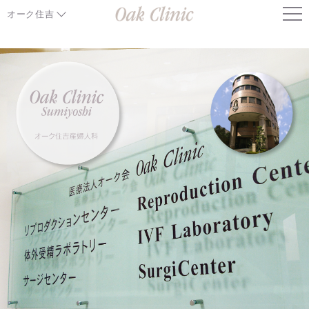
オーク住吉
オーク住吉産婦人科TOP
通院中の患者様
担当医･受診のご案内
アクセスマップ