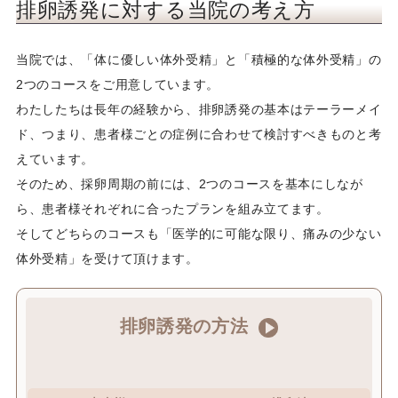
排卵誘発に対する当院の考え方
不妊治療に関するご案内
当院では、「体に優しい体外受精」と「積極的な体外受精」の
当院の施設
2つのコースをご用意しています。
わたしたちは長年の経験から、排卵誘発の基本はテーラーメイ
お知らせ・その他
ド、つまり、患者様ごとの症例に合わせて検討すべきものと考
えています。
妊娠された患者様へ
そのため、採卵周期の前には、2つのコースを基本にしなが
不妊診療特集ページ
ら、患者様それぞれに合ったプランを組み立てます。
そしてどちらのコースも「医学的に可能な限り、痛みの少ない
オーク会不妊ブログ
体外受精」を受けて頂けます。
排卵誘発の方法