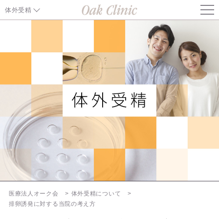
体外受精
体外受精TOPページ
体外受精について
体外受精の料金について
特殊技術・検査
体外受精のプロトコール
不妊の原因と治療
遺伝子検査
医療法人オーク会
体外受精について
排卵誘発に対する当院の考え方
患者様へ