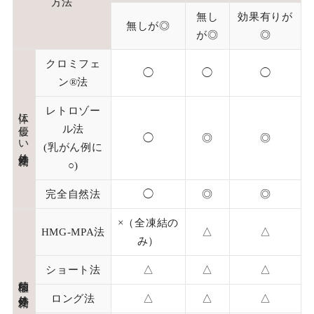
方法
無し
効果有りが
無しが◎
が◎
◎
クロミフェ
◯
◯
◯
ン®法
レトロゾー
体に優しい体外受精
ル法
◯
◎
◎
(乳がん例に
○)
完全自然法
◯
◎
◎
×（全凍結の
HMG-MPA法
△
△
み）
ショート法
△
△
△
積極的な体外受精
ロング法
△
△
△