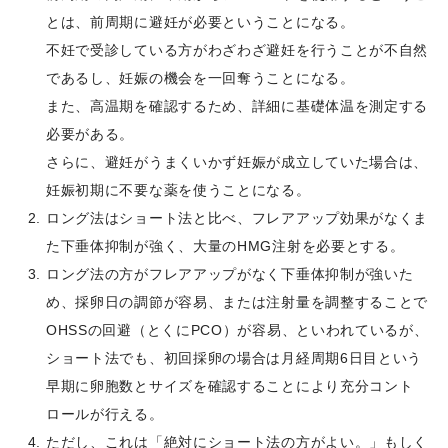
とは、前周期に避妊が必要ということになる。
不妊で受診している方がわざわざ避妊を行うことが不自然
であるし、妊娠の機会を一回奪うことになる。
また、高温期を確認するため、詳細に基礎体温を測定する
必要がある。
さらに、避妊がうまくいかず妊娠が成立していた場合は、
妊娠初期に不要な薬を使うことになる。
ロング法はショート法と比べ、フレアアップ効果がなくま
た下垂体抑制が強く、大量のHMG注射を必要とする。
ロング法の方がフレアアップがなく下垂体抑制が強いた
め、採卵日の調節が容易、または注射量を調整することで
OHSSの回避（とくにPCO）が容易、といわれているが、
ショート法でも、初回採卵の場合は月経周期6日目という
早期に卵胞数とサイズを確認することにより充分コント
ロールが行える。
ただし、これは「絶対にショート法の方がよい。」もしく