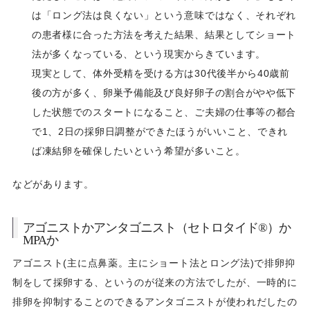
は「ロング法は良くない」という意味ではなく、それぞれ
の患者様に合った方法を考えた結果、結果としてショート
法が多くなっている、という現実からきています。
現実として、体外受精を受ける方は30代後半から40歳前
後の方が多く、卵巣予備能及び良好卵子の割合がやや低下
した状態でのスタートになること、ご夫婦の仕事等の都合
で1、2日の採卵日調整ができたほうがいいこと、できれ
ば凍結卵を確保したいという希望が多いこと。
などがあります。
アゴニストかアンタゴニスト（セトロタイド®）か
MPAか
アゴニスト(主に点鼻薬。主にショート法とロング法)で排卵抑
制をして採卵する、というのが従来の方法でしたが、一時的に
排卵を抑制することのできるアンタゴニストが使われだしたの