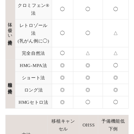
クロミフェン®
◯
◯
◯
法
体に優しい体外受精
レトロゾール
法
◯
◯
△
(乳がん例に◯)
完全自然法
◯
△
△
HMG-MPA法
◎
◎
◯
ショート法
◎
◎
◎
積極的な体外受精
ロング法
◎
◎
◎
HMGセトロ法
◎
◯
◯
移植キャン
予備機能低
OHSS
セル
下例