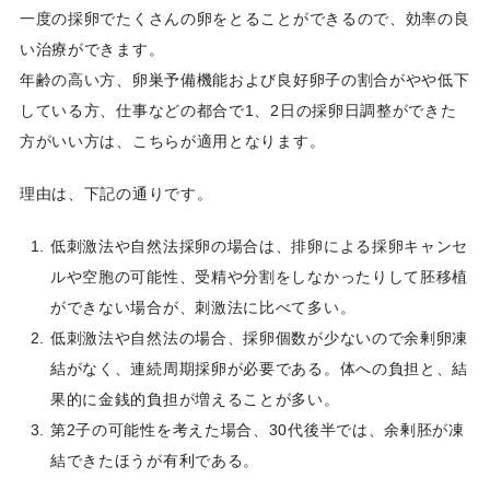
一度の採卵でたくさんの卵をとることができるので、効率の良
い治療ができます。
年齢の高い方、卵巣予備機能および良好卵子の割合がやや低下
している方、仕事などの都合で1、2日の採卵日調整ができた
方がいい方は、こちらが適用となります。
理由は、下記の通りです。
低刺激法や自然法採卵の場合は、排卵による採卵キャンセ
ルや空胞の可能性、受精や分割をしなかったりして胚移植
ができない場合が、刺激法に比べて多い。
低刺激法や自然法の場合、採卵個数が少ないので余剰卵凍
結がなく、連続周期採卵が必要である。体への負担と、結
果的に金銭的負担が増えることが多い。
第2子の可能性を考えた場合、30代後半では、余剰胚が凍
結できたほうが有利である。