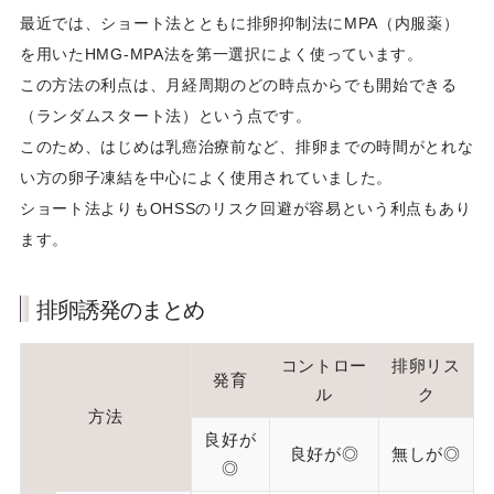
最近では、ショート法とともに排卵抑制法にMPA（内服薬）
を用いたHMG-MPA法を第一選択によく使っています。
この方法の利点は、月経周期のどの時点からでも開始できる
（ランダムスタート法）という点です。
このため、はじめは乳癌治療前など、排卵までの時間がとれな
い方の卵子凍結を中心によく使用されていました。
ショート法よりもOHSSのリスク回避が容易という利点もあり
ます。
排卵誘発のまとめ
コントロー
排卵リス
発育
ル
ク
方法
良好が
良好が◎
無しが◎
◎