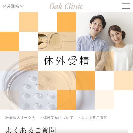
体外受精
体外受精TOPページ
体外受精について
体外受精の料金について
特殊技術・検査
体外受精のプロトコール
不妊の原因と治療
遺伝子検査
医療法人オーク会
体外受精について
よくあるご質問
患者様へ
よくあるご質問