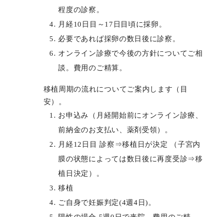
程度の診察。
月経10日目～17日目頃に採卵。
必要であれば採卵の数日後に診察。
オンライン診療で今後の方針についてご相
談。費用のご精算。
移植周期の流れについてご案内します（目
安）。
お申込み（月経開始前にオンライン診療、
前納金のお支払い、薬剤受領）。
月経12日目 診察⇒移植日が決定 （子宮内
膜の状態によっては数日後に再度受診⇒移
植日決定）。
移植
ご自身で妊娠判定(4週4日)。
陽性の場合 5週0日で来院、費用のご精