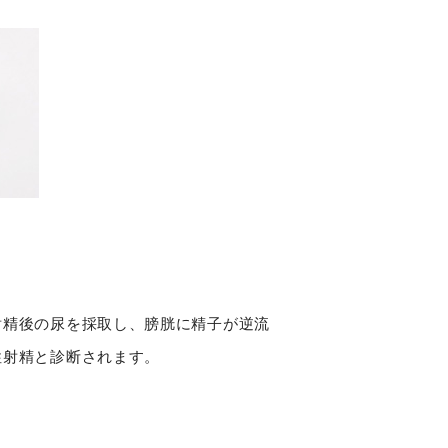
射精後の尿を採取し、膀胱に精子が逆流
性射精と診断されます。