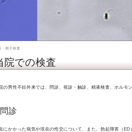
液・精子検査
当院での検査
院の男性不妊外来では、問診、視診・触診、精液検査、ホルモ
問診
去にかかった病気や現在の性交について、また、勃起障害（ED