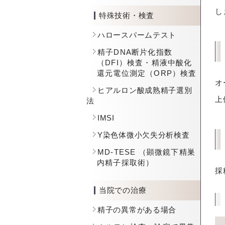
し
特殊技術・検査
ハロースパームテスト
精子DNA断片化指数
（DFI）検査・精液中酸化
還元電位測定（ORP）検査
オ
ヒアルロン酸成熟精子選別
上
法
IMSI
Y染色体微小欠失分析検査
MD-TESE （顕微鏡下精巣
内精子採取術）
採
当院での治療
精子の異常がある場合