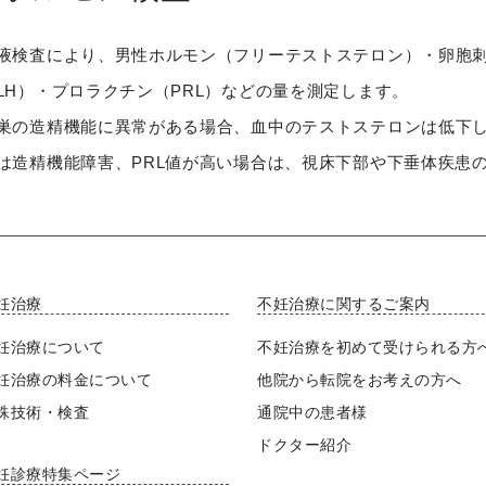
液検査により、男性ホルモン（フリーテストステロン）・卵胞刺
LH）・プロラクチン（PRL）などの量を測定します。
巣の造精機能に異常がある場合、血中のテストステロンは低下し、
は造精機能障害、PRL値が高い場合は、視床下部や下垂体疾患
妊治療
不妊治療に関するご案内
妊治療について
不妊治療を初めて受けられる方
妊治療の料金について
他院から転院をお考えの方へ
殊技術・検査
通院中の患者様
ドクター紹介
妊診療特集ページ