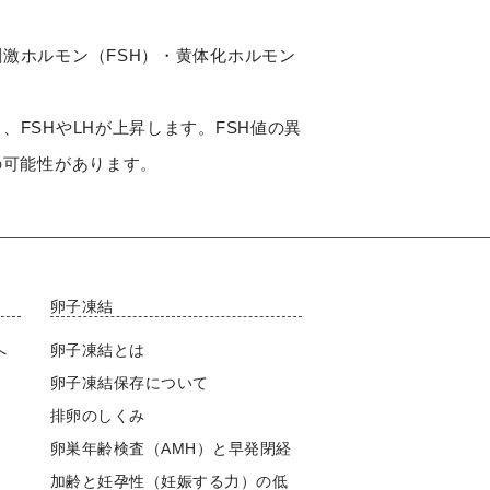
激ホルモン（FSH）・黄体化ホルモン
FSHやLHが上昇します。FSH値の異
の可能性があります。
卵子凍結
へ
卵子凍結とは
卵子凍結保存について
排卵のしくみ
卵巣年齢検査（AMH）と早発閉経
加齢と妊孕性（妊娠する力）の低