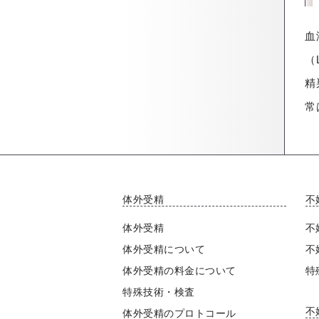
血
（
精
常
体外受精
不
体外受精
不
体外受精について
不
体外受精の料金について
特
特殊技術・検査
不
体外受精のプロトコール