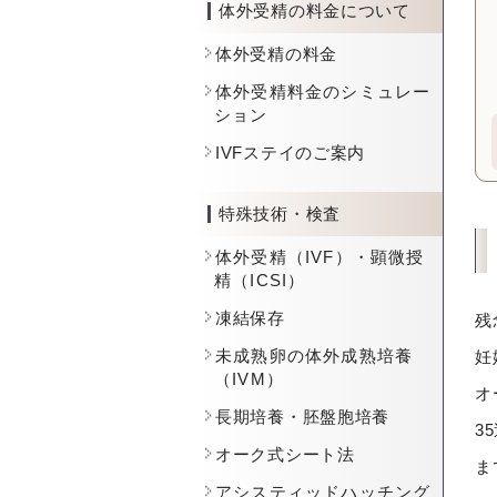
体外受精の料金について
体外受精の料金
体外受精料金のシミュレー
ション
IVFステイのご案内
特殊技術・検査
体外受精（IVF）・顕微授
精（ICSI）
凍結保存
残
未成熟卵の体外成熟培養
妊
（IVM）
オ
長期培養・胚盤胞培養
3
オーク式シート法
ま
アシスティッドハッチング