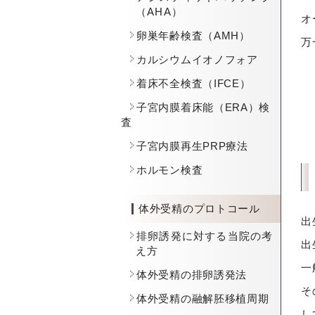
（AHA）
オ
卵巣年齢検査（AMH）
万
カルシウムイオノフォア
着床不全検査（IFCE）
子宮内膜着床能（ERA）検
査
子宮内膜再生PRP療法
ホルモン検査
体外受精のプロトコール
出
排卵誘発に対する当院の考
出
え方
一
体外受精の排卵誘発法
そ
体外受精の融解胚移植周期
し