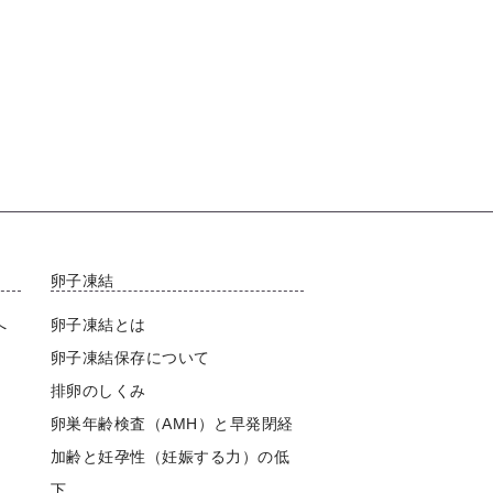
卵子凍結
へ
卵子凍結とは
卵子凍結保存について
排卵のしくみ
卵巣年齢検査（AMH）と早発閉経
加齢と妊孕性（妊娠する力）の低
下