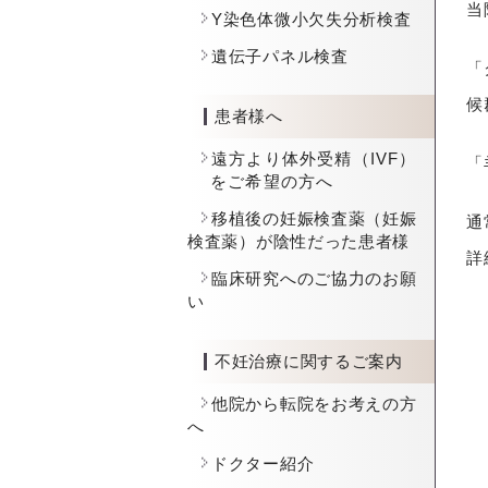
当
Y染色体微小欠失分析検査
遺伝子パネル検査
「
候
患者様へ
遠方より体外受精（IVF）
「
をご希望の方へ
移植後の妊娠検査薬（妊娠
通
検査薬）が陰性だった患者様
詳
臨床研究へのご協力のお願
い
不妊治療に関するご案内
他院から転院をお考えの方
へ
ドクター紹介