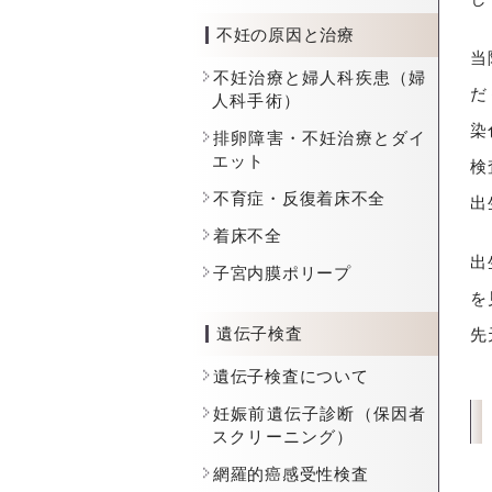
不妊の原因と治療
当
不妊治療と婦人科疾患（婦
だ
人科手術）
染
排卵障害・不妊治療とダイ
エット
検
不育症・反復着床不全
出
着床不全
出
子宮内膜ポリープ
を
遺伝子検査
先
遺伝子検査について
妊娠前遺伝子診断（保因者
スクリーニング）
網羅的癌感受性検査