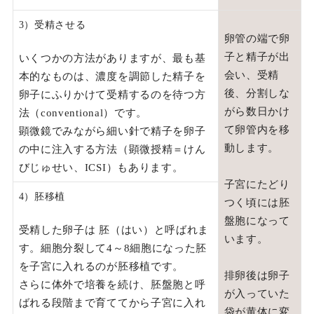
3）受精させる
卵管の端で卵
子と精子が出
いくつかの方法がありますが、最も基
会い、受精
本的なものは、濃度を調節した精子を
後、分割しな
卵子にふりかけて受精するのを待つ方
がら数日かけ
法（conventional）です。
て卵管内を移
顕微鏡でみながら細い針で精子を卵子
動します。
の中に注入する方法（顕微授精＝けん
びじゅせい、ICSI）もあります。
子宮にたどり
4）胚移植
つく頃には胚
盤胞になって
受精した卵子は 胚（はい）と呼ばれま
います。
す。細胞分裂して4～8細胞になった胚
を子宮に入れるのが胚移植です。
排卵後は卵子
さらに体外で培養を続け、胚盤胞と呼
が入っていた
ばれる段階まで育ててから子宮に入れ
袋が黄体に変