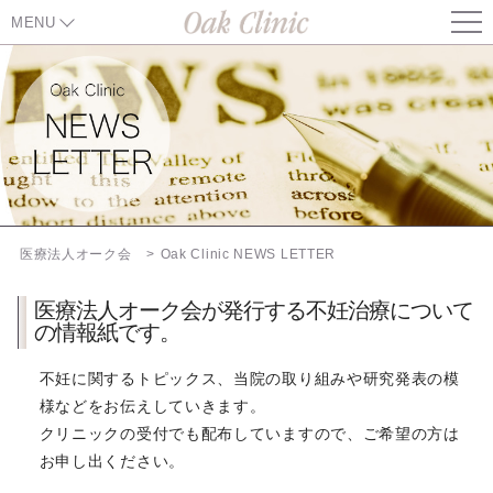
MENU
医療法人オーク会
オーク住吉産婦人科
オーク梅田レディースクリニック
オーク銀座レディースクリニック
医療法人オーク会
Oak Clinic NEWS LETTER
オンライン診療
医療法人オーク会が発行する不妊治療について
の情報紙です。
オークなんばレディースクリニック
（2020年8月末閉院）
不妊に関するトピックス、当院の取り組みや研究発表の模
様などをお伝えしていきます。
通院中の患者様へ
クリニックの受付でも配布していますので、ご希望の方は
お申し出ください。
採用情報