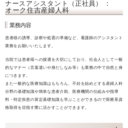
：
ナースアシスタント（正社員）
検査補助
オーク住吉産婦人科
医療事務
業務内容
ヘルプセンター電話受付
患者様の誘導、診察や処置の準備など、看護師のアシスタント
業務をお願いいたします。
事務補助
当院では患者様への接遇を大切にしており、社会人として一般
IT（システム開発）
的なマナー（言葉遣いや身だしなみ等）も業務の中で自然と身
につきます。
社内PG／SE
また一般的な医療知識はもちろん、不妊を始めとする産婦人科
分野の基礎知識や簡単な患者介助、医療機関の仕組みや指導
Webデザイナー
料・特定疾患の算定基礎知識も学ぶことができるので医療系資
格取得を目指す際に活かすことができます。
保育士
訪問看護師