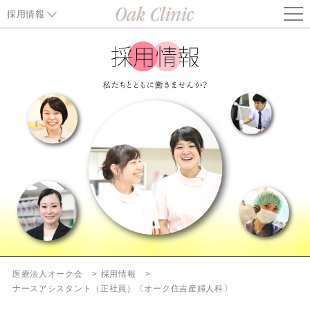
採用情報
医師（生殖医療分野）
医師
医師（内科部長）
正看護師
准看護師
ナースアシスタント
エンブリオロジスト
医療法人オーク会
採用情報
ナースアシスタント（正社員）〔オーク住吉産婦人科〕
臨床検査技師