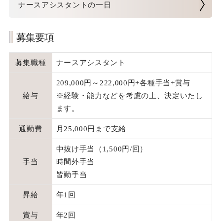
ナースアシスタントの一日
理学療法士
募集要項
コーディネーター
募集職種
ナースアシスタント
管理部門(住吉)
209,000円～222,000円+各種手当+賞与
給与
※経験・能力などを考慮の上、決定いたし
その他職種（営業・ドライバー等）
ます。
新卒採用
通勤費
月25,000円まで支給
中抜け手当（1,500円/回）
手当
時間外手当
皆勤手当
昇給
年1回
賞与
年2回