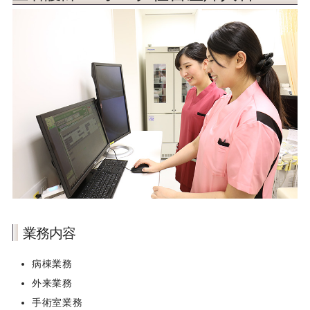
検査補助
医療事務
ヘルプセンター電話受付
事務補助
IT（システム開発）
社内PG／SE
Webデザイナー
業務内容
病棟業務
保育士
外来業務
訪問看護師
手術室業務