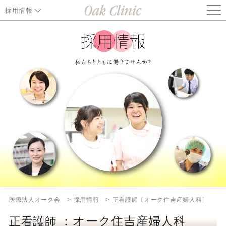
採用情報
医師（生殖医療分野）
医師
医師（内科部長）
正看護師
准看護師
ナースアシスタント
エンブリオロジスト
医療法人オーク会
採用情報
正看護師〔オーク住吉産婦人科〕
臨床検査技師
：オーク住吉産婦人科
正看護師