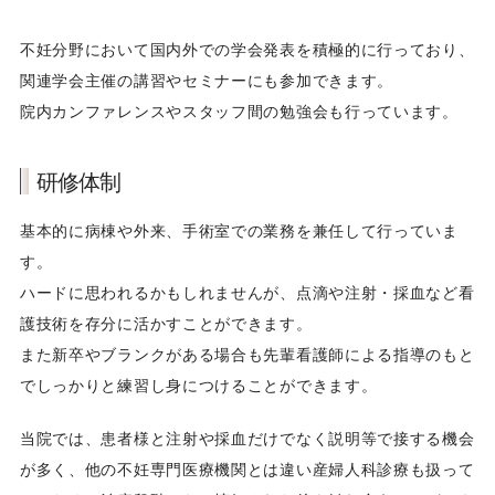
理学療法士
不妊分野において国内外での学会発表を積極的に行っており、
関連学会主催の講習やセミナーにも参加できます。
コーディネーター
院内カンファレンスやスタッフ間の勉強会も行っています。
管理部門(住吉)
研修体制
その他職種（営業・ドライバー等）
基本的に病棟や外来、手術室での業務を兼任して行っていま
す。
新卒採用
ハードに思われるかもしれませんが、点滴や注射・採血など看
護技術を存分に活かすことができます。
また新卒やブランクがある場合も先輩看護師による指導のもと
でしっかりと練習し身につけることができます。
当院では、患者様と注射や採血だけでなく説明等で接する機会
が多く、他の不妊専門医療機関とは違い産婦人科診療も扱って