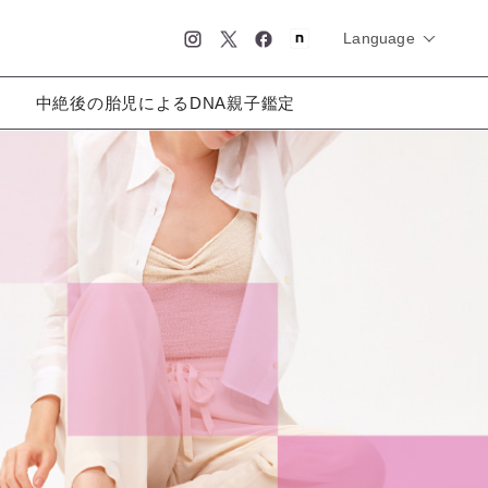
Language
简体中文
English
日本語
中絶後の胎児によるDNA親子鑑定