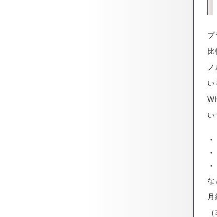
プ
比
ノ
い
W
い
な
月
（