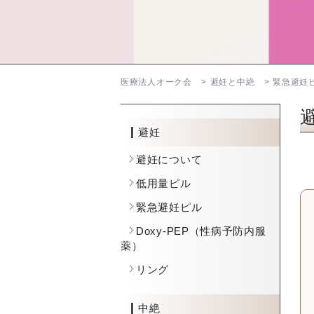
医療法人オーク会
避妊と中絶
緊急避妊
避妊
避妊について
低用量ピル
緊急避妊ピル
Doxy-PEP（性病予防内服
薬）
リング
中絶