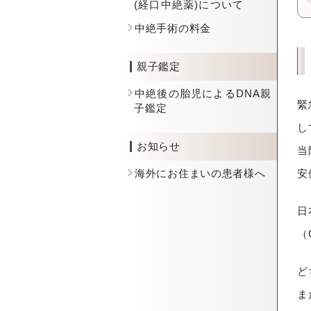
(経口中絶薬)について
中絶手術の料金
親子鑑定
中絶後の胎児によるDNA親
緊
子鑑定
し
お知らせ
当
安
海外にお住まいの患者様へ
日
（
ど
ま