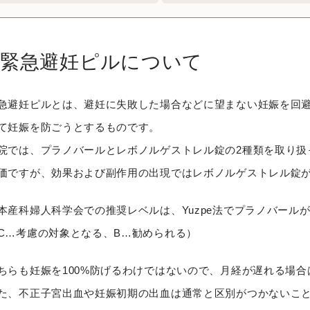
緊急避妊ピルについて
急避妊ピルとは、避妊に失敗した場合などに望まない妊娠を回避
て妊娠を防ごうとするものです。
院では、プラノバールとレボノルゲストレル錠の2種類を取り扱
価ですが、効果および副作用の出現ではレボノルゲストレル錠
本産科婦人科学会での推奨レベルは、Yuzpe法でプラノバール
C…考慮の対象となる、B…勧められる）
ちらも妊娠を100%防げるわけではないので、月経が遅れる場
た、不正子宮出血や妊娠初期の出血は通常と区別がつかないこ