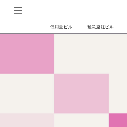
低用量ピル
緊急避妊ピル