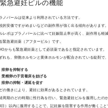
緊急避妊ピルの機能
ラノバールは従来より利用されている方法です。
較的安価ですがめまいなどの副作用が強く出る傾向があります
ルレボはプラノバールに比べて妊娠阻止率が高く、副作用も軽
る緊急避妊薬（アフターピル）です。
HOからも緊急避妊薬として必須薬であると指定されています。
ずれも、卵胞ホルモンと黄体ホルモンが配合されている錠剤で
排卵を抑制する
受精卵の子宮着床を妨げる
排卵の抑制・遅延を促す
どの働きにより、避妊に効果があるとされています。
経周期のどの時期に性行為を行い、緊急避妊ピルを服用したのか
3日）以内に服用することで、記妊娠を阻害する作用が働くこと