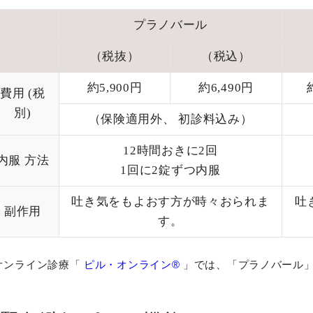
プラノバール
（税抜）
（税込）
約5,900円
約6,490円
費用
(税
別)
（保険適用外、
初診料込み）
12時間おきに2回
内服
方法
1回に2錠ずつ内服
吐き気をもよおす方が時々おられま
吐
副作用
す。
オンライン診療「
ピル・オンライン®
」では、「プラノバール」