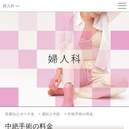
婦人科
避妊について
低用量ピル
緊急避妊ピル
リング
中絶
親子鑑定
医療法人オーク会
避妊と中絶
中絶手術の料金
お知らせ
中絶手術の料金