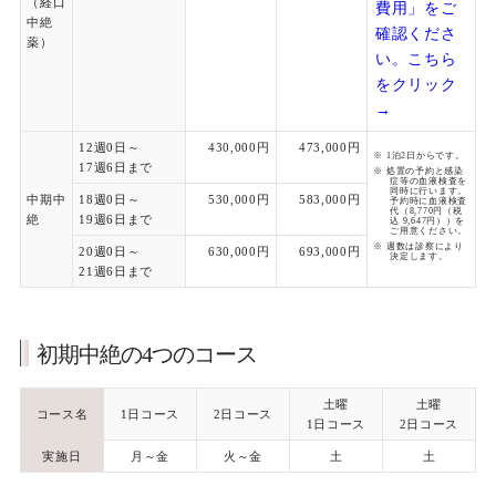
（経口
費用」をご
中絶
確認くださ
薬）
い。こちら
をクリック
→
12週0日～
430,000円
473,000円
1泊2日からです。
17週6日まで
処置の予約と感染
症等の血液検査を
同時に行います。
中期中
18週0日～
530,000円
583,000円
予約時に血液検査
代（8,770円（税
絶
19週6日まで
込 9,647円））を
ご用意ください。
週数は診察により
20週0日～
630,000円
693,000円
決定します。
21週6日まで
初期中絶の4つのコース
土曜
土曜
コース名
1日コース
2日コース
1日コース
2日コース
実施日
月～金
火～金
土
土