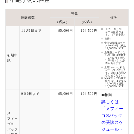
料金
妊娠週数
備考
（税抜）
（税込）
1日コースと2日
11週6日まで
95,000円
104,500円
コースが選べま
す。（下表参照）
日帰り
帝王切開後はプラ
ス10,000円（税込
11,000円）です。
血液型カードのな
初期中
い方は血液型検査
〔2,480円（税込
絶
2,728円）〕の必
要があります。
土曜コースは料金
がアップになりま
す。詳細はお問い
合わせください。
MVA法（手動真空
吸引法）はプラス
15,000円（税込
16,500円）です。
9週0日まで
95,000円
104,500円
■参照
詳しくは
「メフィー
メ
ゴ®パック
フィー
の受診スケ
ゴ®
ジュール・
パック