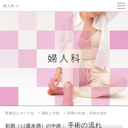
婦人科
避妊について
低用量ピル
緊急避妊ピル
リング
中絶
親子鑑定
医療法人オーク会
避妊と中絶
初期の中絶：手術の流れ
お知らせ
手術の流れ
初期（12週未満）の中絶：