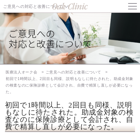
ご意見への対応と改善について
ご意見への対応と改善について TOP
初回で1時間以上、2回目も同様、説明もなしに待たされた。助成
金対象の検査なのに保険診療として会計され、自費で精算し直しが
必要になった。
料金案内をもっと分かりやすくしてほしい
医療法人オーク会
ご意見への対応と改善について
朝一番で予約しているのに長く待たされる
初回で1時間以上、2回目も同様、説明もなしに待たされた。助成金対象
の検査なのに保険診療として会計され、自費で精算し直しが必要になっ
た。
住吉院でも日曜日に診察してほしい
初回で1時間以上、2回目も同様、説明
オークオンラインの署名欄がスマートフォンで書きづらい
もなしに待たされた。助成金対象の検
査なのに保険診療として会計され、自
通院中の患者様へ
費で精算し直しが必要になった。
オーク会不妊ブログ