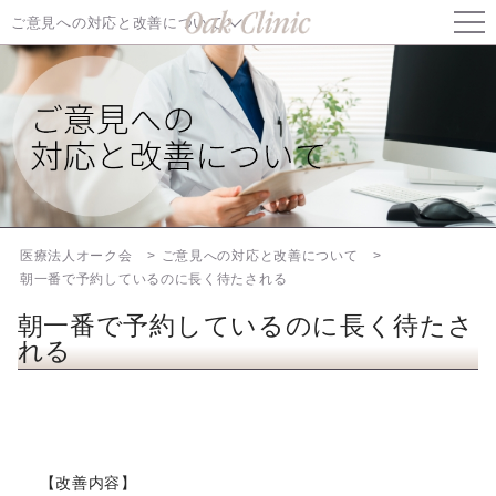
ご意見への対応と改善について
ご意見への対応と改善について TOP
初回で1時間以上、2回目も同様、説明もなしに待たされた。助成
金対象の検査なのに保険診療として会計され、自費で精算し直しが
必要になった。
料金案内をもっと分かりやすくしてほしい
医療法人オーク会
ご意見への対応と改善について
朝一番で予約しているのに長く待たされる
朝一番で予約しているのに長く待たされる
朝一番で予約しているのに長く待たさ
住吉院でも日曜日に診察してほしい
れる
オークオンラインの署名欄がスマートフォンで書きづらい
通院中の患者様へ
【改善内容】
オーク会不妊ブログ