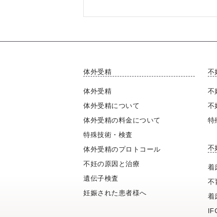
体外受精
不
体外受精
不
体外受精について
不
体外受精の料金について
特
特殊技術・検査
不
体外受精のプロトコール
不妊の原因と治療
着
遺伝子検査
不
妊娠された患者様へ
着
I