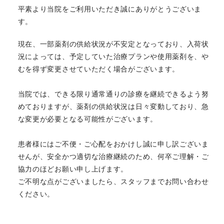
平素より当院をご利用いただき誠にありがとうございま
妊婦様へのＲＳウイルスワクチン接種について【住吉】【梅田】
す。
現在、一部薬剤の供給状況が不安定となっており、入荷状
ウェブサイト表示不具合解消のお知らせ
況によっては、予定していた治療プランや使用薬剤を、や
むを得ず変更させていただく場合がございます。
ウェブサイト表示不具合のお知らせ
当院では、できる限り通常通りの診療を継続できるよう努
ＮＭＮ点滴300mgの取り扱いを開始しました
めておりますが、薬剤の供給状況は日々変動しており、急
な変更が必要となる可能性がございます。
船曳美也子医師がテレビ出演します
患者様にはご不便・ご心配をおかけし誠に申し訳ございま
一般不妊治療における薬剤処方についてのお知らせ
せんが、安全かつ適切な治療継続のため、何卒ご理解・ご
協力のほどお願い申し上げます。
EHD（イングリッシュヘルプデスク）の休業について
ご不明な点がございましたら、スタッフまでお問い合わせ
ください。
培養室作業報告書および容器単位お預かり書のご提供方法変更に
ついて