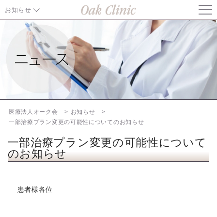
お知らせ
お知らせ TOP
東京都中央区「麻しん抗体検査・予防接種費用助成」のご案内
健康保険証の取扱いについて（2026年8月1日から）
東京都中央区「風しん抗体検査・予防接種事業」実施のお知らせ
医療法人オーク会
お知らせ
一部治療プラン変更の可能性についてのお知らせ
2026年6月16日に関東地方で発生した地震について
一部治療プラン変更の可能性について
のお知らせ
一部治療プラン変更の可能性についてのお知らせ
料金改定のご案内 （2026年6月1日より）
患者様各位
ERA、EMMA、ALICE、妊娠前遺伝子診断（CGT）料金改定の
ご案内（2026年4月1日より）