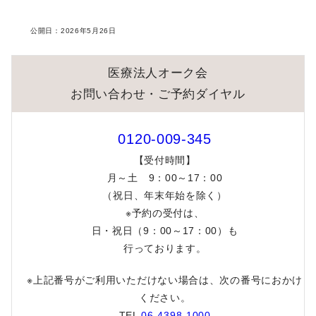
スリンダ錠28（ミニピル）について
公開日：
2026年5月26日
早発卵巣不全の患者様への卵子凍結助成について
医療法人オーク会
先進医療「ネオセルフ抗体検査」について
お問い合わせ・ご予約ダイヤル
オンライン決済におけるセキュリティ強化のお知らせ
0120-009-345
男性不妊外来 日程変更のお知らせ（梅田）
【受付時間】
月～土 9：00～17：00
通院中の患者様へ
（祝日、年末年始を除く）
※予約の受付は、
オーク会不妊ブログ
日・祝日（9：00～17：00）も
行っております。
※上記番号がご利用いただけない場合は、次の番号におかけ
ください。
TEL
06-4398-1000