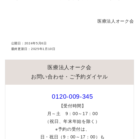
妊婦様へのＲＳウイルスワクチン接種について【住吉】【梅田】
医療法人オーク会
ウェブサイト表示不具合解消のお知らせ
公開日：
2024年5月6日
ウェブサイト表示不具合のお知らせ
最終更新日：
2025年1月10日
ＮＭＮ点滴300mgの取り扱いを開始しました
医療法人オーク会
船曳美也子医師がテレビ出演します
お問い合わせ・ご予約ダイヤル
一般不妊治療における薬剤処方についてのお知らせ
0120-009-345
【受付時間】
EHD（イングリッシュヘルプデスク）の休業について
月～土 9：00～17：00
（祝日、年末年始を除く）
培養室作業報告書および容器単位お預かり書のご提供方法変更に
ついて
※予約の受付は、
日・祝日（9：00～17：00）も