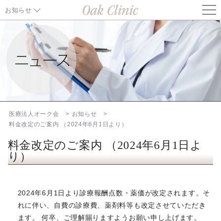
お知らせ
お知らせ TOP
東京都中央区「麻しん抗体検査・予防接種費用助成」のご案内
健康保険証の取扱いについて（2026年8月1日から）
東京都中央区「風しん抗体検査・予防接種事業」実施のお知らせ
医療法人オーク会
お知らせ
料金改定のご案内 （2024年6月1日より）
2026年6月16日に関東地方で発生した地震について
料金改定のご案内 （2024年6月1日よ
り）
一部治療プラン変更の可能性についてのお知らせ
料金改定のご案内 （2026年6月1日より）
2024年6月1日より診療報酬点数・薬価が改定されます。そ
れに伴い、自費の診療費、薬剤料等も改定させていただき
ERA、EMMA、ALICE、妊娠前遺伝子診断（CGT）料金改定の
ご案内（2026年4月1日より）
ます。 何卒、ご理解賜りますようお願い申し上げます。