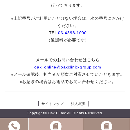
スリンダ錠28（ミニピル）について
行っております。
※上記番号がご利用いただけない場合は、次の番号におかけ
早発卵巣不全の患者様への卵子凍結助成について
ください。
TEL
06-4398-1000
先進医療「ネオセルフ抗体検査」について
（通話料が必要です）
オンライン決済におけるセキュリティ強化のお知らせ
メールでのお問い合わせはこちら
男性不妊外来 日程変更のお知らせ（梅田）
oak_online@oakclinic-group.com
※メール確認後、担当者が順次ご対応させていただきます。
通院中の患者様へ
※お急ぎの場合はお電話でお問い合わせください。
オーク会不妊ブログ
サイトマップ
法人概要
Copyright© Oak Clinic All Rights Reserved.