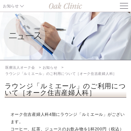
お知らせ
お知らせ TOP
東京都中央区「麻しん抗体検査・予防接種費用助成」のご案内
健康保険証の取扱いについて（2026年8月1日から）
東京都中央区「風しん抗体検査・予防接種事業」実施のお知らせ
医療法人オーク会
お知らせ
ラウンジ「ルミエール」のご利用について［オーク住吉産婦人科］
2026年6月16日に関東地方で発生した地震について
ラウンジ「ルミエール」のご利用につ
いて［オーク住吉産婦人科］
一部治療プラン変更の可能性についてのお知らせ
料金改定のご案内 （2026年6月1日より）
オーク住吉産婦人科4階にラウンジ「ルミエール」がござい
ます。
ERA、EMMA、ALICE、妊娠前遺伝子診断（CGT）料金改定の
ご案内（2026年4月1日より）
コーヒー、紅茶、ジュースのお飲み物を1杯200円（税込）