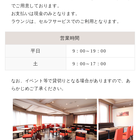
でご用意しております。
妊婦様へのＲＳウイルスワクチン接種について【住吉】【梅田】
お支払いは現金のみとなります。
ラウンジは、セルフサービスでのご利用となります。
ウェブサイト表示不具合解消のお知らせ
営業時間
ウェブサイト表示不具合のお知らせ
平日
9：00～19：00
ＮＭＮ点滴300mgの取り扱いを開始しました
土
9：00～17：00
船曳美也子医師がテレビ出演します
なお、イベント等で貸切りとなる場合がありますので、あ
らかじめご了承ください。
一般不妊治療における薬剤処方についてのお知らせ
EHD（イングリッシュヘルプデスク）の休業について
培養室作業報告書および容器単位お預かり書のご提供方法変更に
ついて