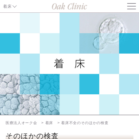
着床
妊娠成立のしくみ
Implantation window
反復着床不全の原因と治療
その他
不妊診療特集ページ
オーク会不妊ブログ
医療法人オーク会
着床
着床不全のそのほかの検査
そのほかの検査