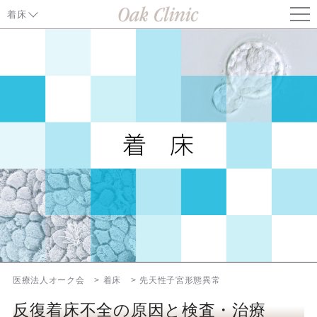
着床
妊娠成立のしくみ
Implantation window
反復着床不全の原因と治療
その他
不妊診療特集ページ
オーク会不妊ブログ
医療法人オーク会
着床
先天性子宮形態異常
反復着床不全の原因と検査・治療