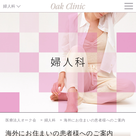
婦人科
生理のトラブル
子宮の病気
子宮内膜症外来
卵巣の病気
おりもの･性行為感染
婦人科検診
プレコンセプションケア
医療法人オーク会
婦人科
海外にお住まいの患者様へのご案内
望まない妊娠には
海外にお住まいの患者様へのご案内