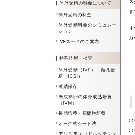
ス
体外受精の料金について
ま
体外受精の料金
体外受精料金のシミュレー
オ
ション
万
IVFステイのご案内
特殊技術・検査
体外受精（IVF）・顕微授
精（ICSI）
凍結保存
未成熟卵の体外成熟培養
（IVM）
長期培養・胚盤胞培養
出
オーク式シート法
出
アシスティッドハッチング