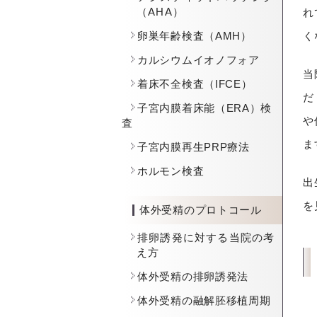
（AHA）
れ
卵巣年齢検査（AMH）
く
カルシウムイオノフォア
当
着床不全検査（IFCE）
だ
子宮内膜着床能（ERA）検
や
査
ま
子宮内膜再生PRP療法
ホルモン検査
出
を
体外受精のプロトコール
排卵誘発に対する当院の考
え方
体外受精の排卵誘発法
体外受精の融解胚移植周期