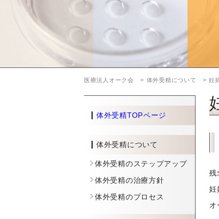
医療法人オーク会
体外受精について
妊
体外受精TOPページ
体外受精について
体外受精のステップアップ
残
体外受精の治療方針
妊
体外受精のプロセス
オ