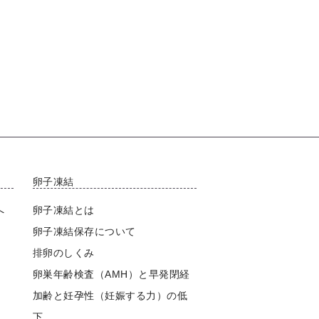
卵子凍結
へ
卵子凍結とは
卵子凍結保存について
排卵のしくみ
卵巣年齢検査（AMH）と早発閉経
加齢と妊孕性（妊娠する力）の低
下