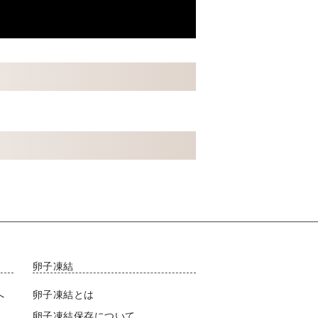
卵子凍結
へ
卵子凍結とは
卵子凍結保存について