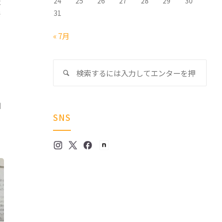
24
25
26
27
28
29
30
は
発
31
« 7月
検
検
索
索
対
加
象:
SNS