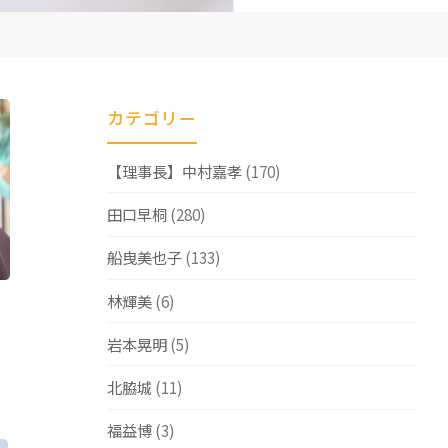
カテゴリー
【理事長】中村嘉孝
(170)
田口早桐
(280)
船曳美也子
(133)
林輝美
(6)
岩本晃明
(5)
北脇城
(11)
福益博
(3)