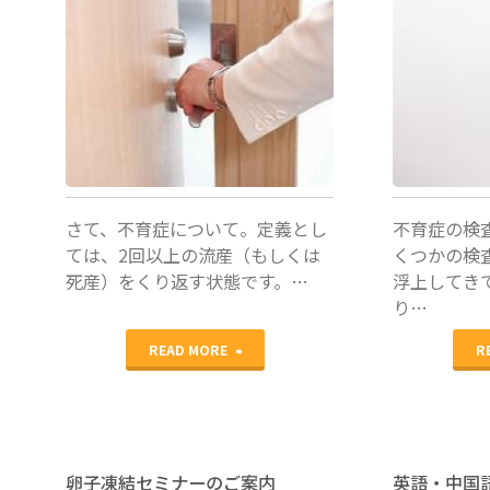
林輝美
林輝美
さて、不育症について。定義とし
不育症の検
ては、2回以上の流産（もしくは
くつかの検
死産）をくり返す状態です。…
浮上してき
り…
"不
READ MORE
R
育
症"
卵子凍結セミナーのご案内
英語・中国