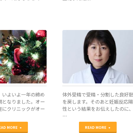
検
そ
査"
の
2"
林輝美
、いよいよ一年の締め
体外受精で受精・分割した良好
期となりました。オー
を戻します。そのあと妊娠反応
座にクリニックがオー
性という結果をお伝えしたのに
…
"英
"生
EAD MORE
READ MORE