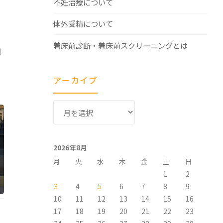
不妊治療について
体外受精について
着床前診断・着床前スクリーニングとは
加
アーカイブ
ア
ー
カ
イ
2026年8月
ブ
月
火
水
木
金
土
日
1
2
3
4
5
6
7
8
9
10
11
12
13
14
15
16
17
18
19
20
21
22
23