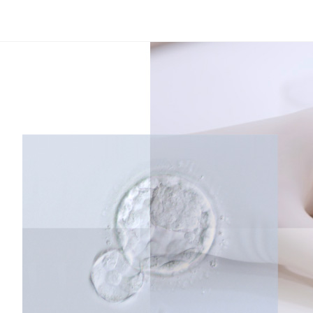
コ
ン
テ
ン
ツ
へ
ス
キ
ッ
プ