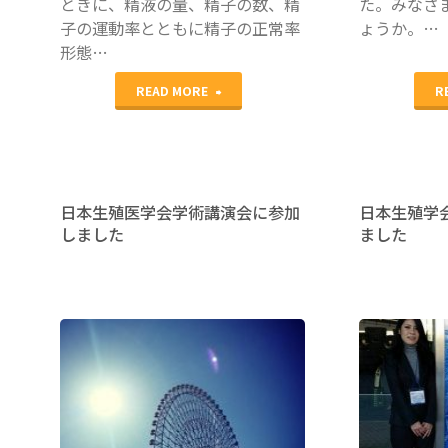
ときに、精液の量、精子の数、精
た。みなさ
子の運動率とともに精子の正常率
ょうか。…
形態…
"奇
READ MORE
R
形
精
子"
日本生殖医学会学術講演会に参加
日本生殖学
しました
ました
検査部
検査部