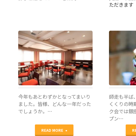
ただきます
コーディ
コーディ
ネーター
ネーター
今年もあとわずかとなってまいり
師走も半ば
ました。皆様、どんな一年だった
くくりの時
でしょうか。…
ク会では銀
プン…
"卵
READ MORE
R