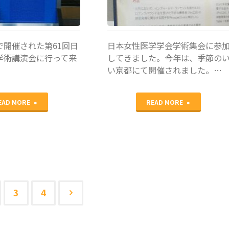
モ
演
ニ
会
で開催された第61回日
日本女性医学学会学術集会に参
タ
に
学術講演会に行って来
してきました。今年は、季節の
い京都にて開催されました。…
ー
参
募
加
"日
"日
EAD MORE
READ MORE
集"
し
本
本
ま
生
女
し
殖
性
た"
学
医
3
4
会
学
学
学