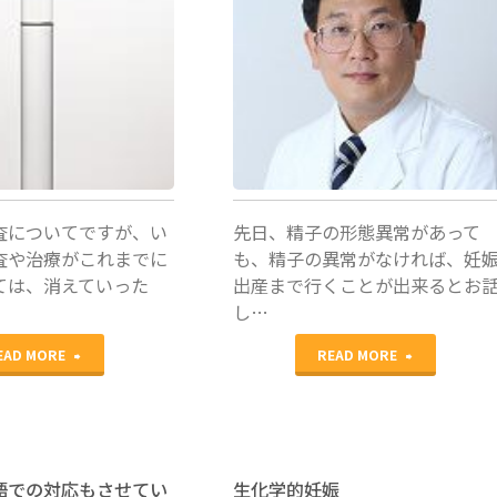
医局カン
ファレンス
査についてですが、い
先日、精子の形態異常があって
査や治療がこれまでに
も、精子の異常がなければ、妊
ては、消えていった
出産まで行くことが出来るとお
し…
"不
"奇
EAD MORE
READ MORE
育
形
症
精
の
子…
語での対応もさせてい
生化学的妊娠