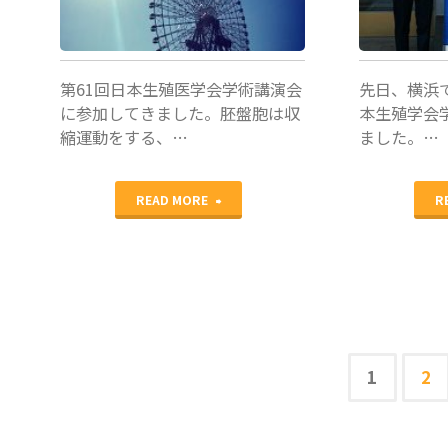
第61回日本生殖医学会学術講演会
先日、横浜
に参加してきました。胚盤胞は収
本生殖学会
縮運動をする、…
ました。…
"日
READ MORE
R
本
生
殖
医
1
2
投
学
稿
会