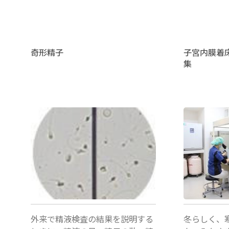
子
凍
結
奇形精子
子宮内膜着
集
セ
ミ
ナ
ー
医局カン
コーディ
ファレンス
ネーター
の
ご
案
内"
外来で精液検査の結果を説明する
冬らしく、