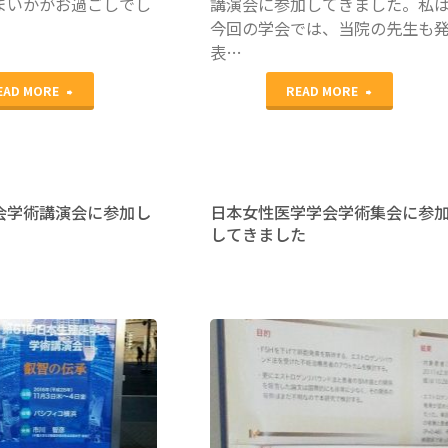
まいかがお過ごしでし
講演会に参加してきました。私
今回の学会では、当院の先生も
い
表…
た
"子
"日
EAD MORE
READ MORE
だ
宮
本
き
内
生
ま
膜
殖
会学術講演会に参加し
日本女性医学学会学術集会に参
す"
してきました
着
医
床
学
能
会
検
学
医局カン
ファレンス
査
術
の
講