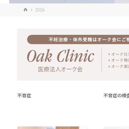
ホ
2016
ー
ム
不育症
不育症の検