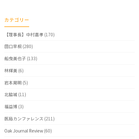
さ
れ
カテゴリー
た
【理事長】中村嘉孝
(170)
研
究
田口早桐
(280)
―
船曳美也子
(133)
不
林輝美
(6)
妊
岩本晃明
(5)
治
北脇城
(11)
療
福益博
(3)
費
医局カンファレンス
(211)
の
負
Oak Journal Review
(60)