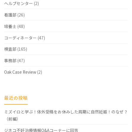
担
ヘルプセンター
(2)
軽
看護部
(26)
減"
培養士
(48)
コーディネーター
(47)
検査部
(165)
事務部
(47)
Oak Case Review
(2)
最近の投稿
ミズイロと学ぶ！体外受精をお休みした周期に自然妊娠！のなぜ？
（前編）
ジネコ不妊治療情報Q&Aコーナーに回答