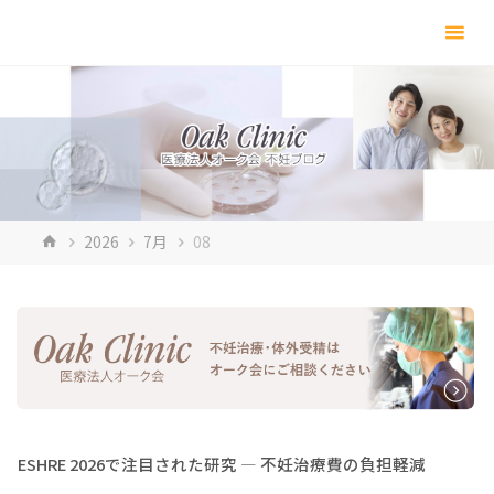
コ
ン
テ
ン
ツ
へ
ス
キ
ホ
2026
7月
08
ッ
ー
プ
ム
ESHRE 2026で注目された研究 ― 不妊治療費の負担軽減