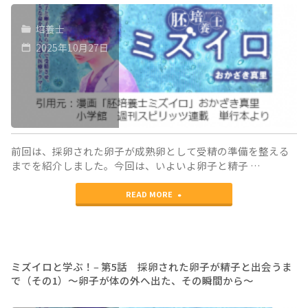
学
来
培養士
ぶ！‒
マ
2025年10月27日
第
マ
6
に
話
な
が
る
ん
こ
前回は、採卵された卵子が成熟卵として受精の準備を整える
までを紹介しました。今回は、いよいよ卵子と精子 …
に
と
"ミ
な
READ MORE
を
ズ
っ
諦
イ
て
め
ロ
も、
な
ミズイロと学ぶ！‒ 第5話 採卵された卵子が精子と出会うま
で（その1）〜卵子が体の外へ出た、その瞬間から〜
と
将
い！