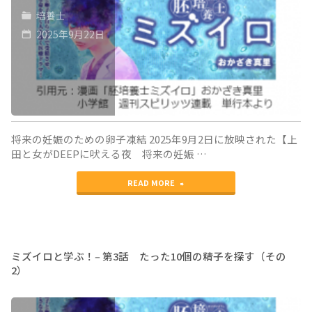
培養士
ぶ！‒
子
体
2025年9月22日
第
と
の
4
出
外
話
会
へ
45
う
出
歳
ま
た、
将来の妊娠のための卵子凍結 2025年9月2日に放映された【上
田と女がDEEPに吠える夜 将来の妊娠 …
の
で
そ
"ミ
卵
READ MORE
（そ
の
ズ
子
の
瞬
イ
と
1）〜
間
ロ
若
卵
ミズイロと学ぶ！‒ 第3話 たった10個の精子を探す（その
か
2）
と
い
子
ら〜"
学
時
が