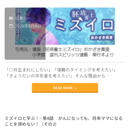
学
培養士
ぶ！
2026年6月8日
体
外
受
精
を
「○月生まれにしたい」「復職のタイミングを考えたい」
「きょうだいの学年差を考えたい」 そんな理由から …
お
"ミ
休
READ MORE
ズ
み
イ
し
ロ
た
ミズイロと学ぶ！‒ 第6話 がんになっても、将来ママになる
ことを諦めない！（その2）
と
周