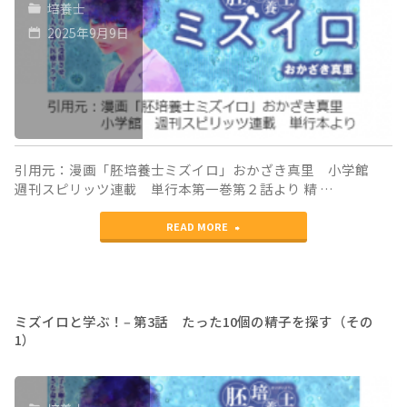
培養士
ぶ！‒
に
の
2025年9月9日
第
凍
2）"
3
結
話
し
た
た
っ
卵
引用元：漫画「胚培養士ミズイロ」おかざき真里 小学館
週刊スピリッツ連載 単行本第一巻第２話より 精 …
た
子、
"ミ
10
READ MORE
そ
ズ
個
の
イ
の
違
ロ
精
い
ミズイロと学ぶ！‒ 第3話 たった10個の精子を探す（その
1）
と
子
は？
学
を
（そ