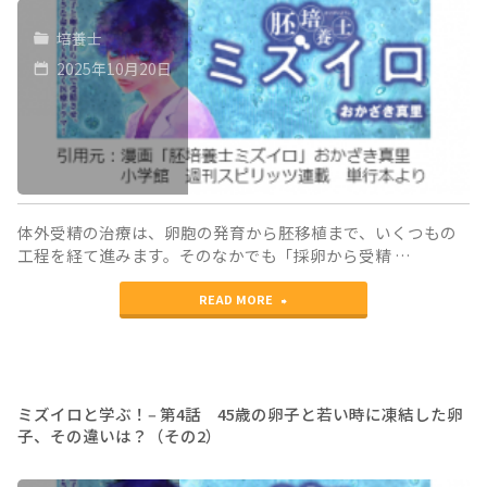
学
来
（そ
培養士
ぶ！‒
マ
の
2025年10月20日
第
マ
2）"
5
に
話
な
採
る
卵
こ
体外受精の治療は、卵胞の発育から胚移植まで、いくつもの
工程を経て進みます。そのなかでも「採卵から受精 …
さ
と
"ミ
れ
READ MORE
を
ズ
た
諦
イ
卵
め
ロ
子
な
ミズイロと学ぶ！‒ 第4話 45歳の卵子と若い時に凍結した卵
子、その違いは？（その2）
と
が
い！
学
精
（そ