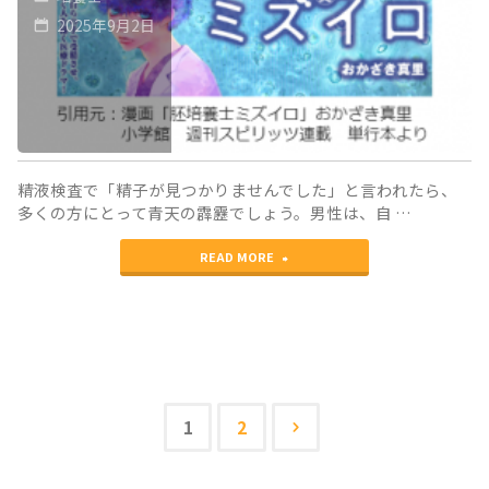
2025年9月2日
第
精
3
子
話
症
た
か
っ
も
精液検査で「精子が見つかりませんでした」と言われたら、
多くの方にとって青天の霹靂でしょう。男性は、自 …
た
し
"ミ
10
READ MORE
れ
ズ
個
な
イ
の
い…
ロ
精
（そ
と
子
の
1
2
投
学
を
2）"
稿
ぶ！‒
探