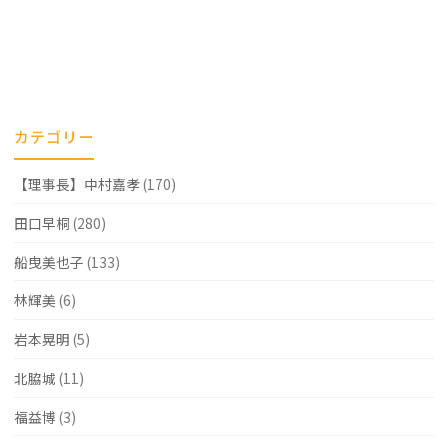
ナ
第
す
ビ
2
（そ
ゲ
話
の
ー
「精
1）"
カテゴリー
シ
子
ョ
【理事長】中村嘉孝
(170)
が
ン
田口早桐
(280)
見
船曳美也子
(133)
つ
か
林輝美
(6)
ら
岩本晃明
(5)
な
北脇城
(11)
い！？」
福益博
(3)
無