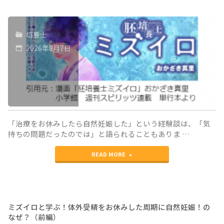
培養士
2026年8月7日
「治療をお休みしたら自然妊娠した」という経験談は、「気
持ちの問題だったのでは」と語られることもありま …
"ミ
READ MORE
ズ
イ
ロ
ミズイロと学ぶ！体外受精をお休みした周期に自然妊娠！の
なぜ？（前編）
と