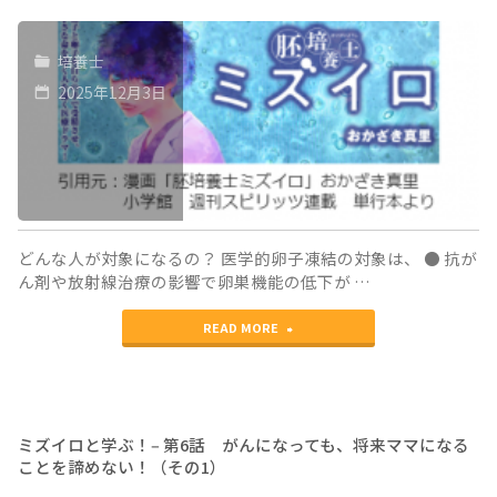
学
期
培養士
ぶ！
に
2025年12月3日
体
自
外
然
受
妊
精
娠！
を
の
どんな人が対象になるの？ 医学的卵子凍結の対象は、 ● 抗が
ん剤や放射線治療の影響で卵巣機能の低下が …
お
な
"ミ
休
READ MORE
ぜ？
ズ
み
（後
イ
し
編）"
ロ
た
ミズイロと学ぶ！‒ 第6話 がんになっても、将来ママになる
ことを諦めない！（その1）
と
周