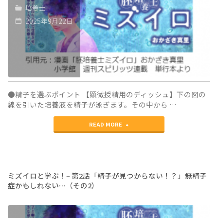
培養士
ぶ！‒
に
体
2025年9月22日
第
凍
の
4
結
外
話
し
へ
45
た
出
歳
卵
た、
●精子を選ぶポイント 【顕微授精用のディッシュ】下の図の
線を引いた培養液を精子が泳ぎます。その中から …
の
子、
そ
"ミ
卵
READ MORE
そ
の
ズ
子
の
瞬
イ
と
違
間
ロ
若
い
ミズイロと学ぶ！‒ 第2話「精子が見つからない！？」無精子
か
症かもしれない…（その2）
と
い
は？
ら〜"
学
時
（そ