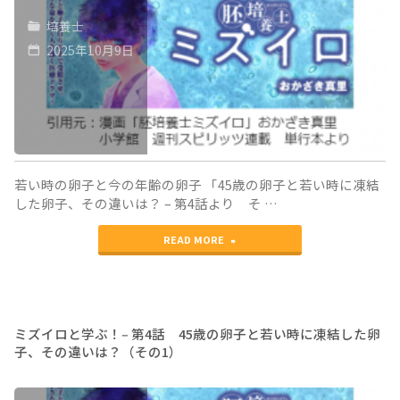
培養士
ぶ！‒
子
の
2025年10月9日
第
と
1）"
5
出
話
会
採
う
卵
ま
若い時の卵子と今の年齢の卵子 「45歳の卵子と若い時に凍結
した卵子、その違いは？ – 第4話より そ …
さ
で
"ミ
れ
READ MORE
（そ
ズ
た
の
イ
卵
2）〜
ロ
子
卵
ミズイロと学ぶ！‒ 第4話 45歳の卵子と若い時に凍結した卵
子、その違いは？（その1）
と
が
子
学
精
が