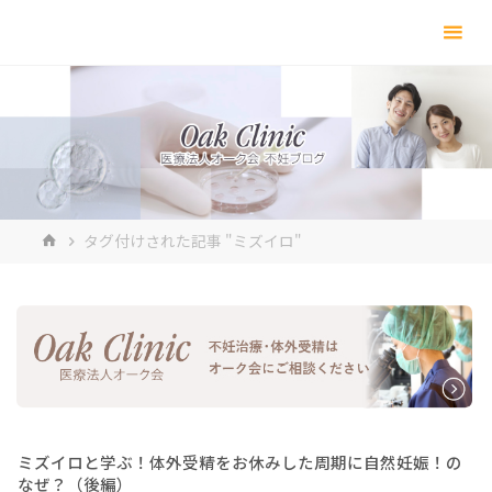
コ
ン
テ
ン
ツ
へ
ス
キ
ホ
タグ付けされた記事 "ミズイロ"
ッ
ー
プ
ム
ミズイロと学ぶ！体外受精をお休みした周期に自然妊娠！の
なぜ？（後編）