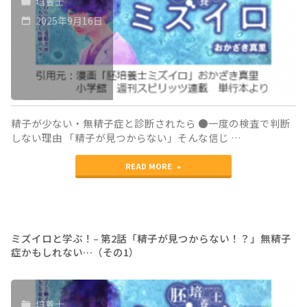
培養士
ぶ！‒
探
の
2025年9月16日
第
す
1）"
2
（そ
話
の
「精
2）"
子
精子が少ない・無精子症と診断されたら ●一度の検査で判断
しない理由 「精子が見つからない」そんな信じ …
が
"ミ
見
READ MORE
ズ
つ
イ
か
ロ
ら
ミズイロと学ぶ！‒ 第2話「精子が見つからない！？」無精子
症かもしれない…（その1）
と
な
学
い！？」
培養士
ぶ！‒
無