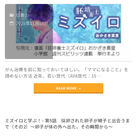
学
期
培養士
ぶ！‒
に
2025年11月18日
第
自
6
然
話
妊
が
娠！
ん
の
がん治療を前に知っておいてほしい。「ママになること」を
諦めない方法 近年、若い世代（AYA世代：15 …
に
な
"ミ
な
READ MORE
ぜ？
ズ
っ
（前
イ
て
編）"
ロ
も、
ミズイロと学ぶ！‒ 第5話 採卵された卵子が精子と出会うま
で（その2）〜卵子が体の外へ出た、その瞬間から〜
と
将