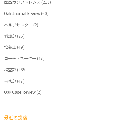
医局カンファレンス
(211)
精
Oak Journal Review
(60)
子
ヘルプセンター
(2)
症
か
看護部
(26)
も
培養士
(49)
し
コーディネーター
(47)
れ
検査部
(165)
な
事務部
(47)
い…
Oak Case Review
(2)
（そ
の
1）"
最近の投稿