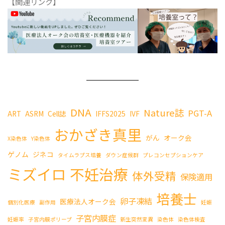
【関連リンク】
DNA
Nature誌
PGT-A
ART
ASRM
Cell誌
IFFS2025
IVF
おかざき真里
がん
オーク会
X染色体
Y染色体
ゲノム
ジネコ
タイムラプス培養
ダウン症候群
プレコンセプションケア
ミズイロ
不妊治療
体外受精
保険適用
培養士
卵子凍結
医療法人オーク会
個別化医療
副作用
妊娠
子宮内膜症
妊娠率
子宮内膜ポリープ
新生突然変異
染色体
染色体検査