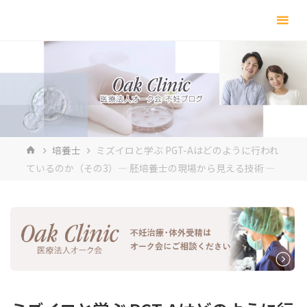
コ
ン
テ
ン
ツ
へ
ス
キ
ホ
培養士
ミズイロと学ぶ PGT-Aはどのように行われ
ッ
ー
ているのか（その3）― 胚培養士の現場から見える技術 ―
プ
ム