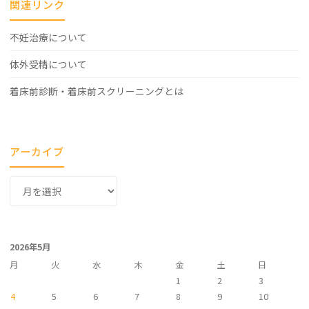
関連リンク
不妊治療について
体外受精について
着床前診断・着床前スクリーニングとは
アーカイブ
ア
ー
カ
イ
2026年5月
ブ
月
火
水
木
金
土
日
1
2
3
4
5
6
7
8
9
10