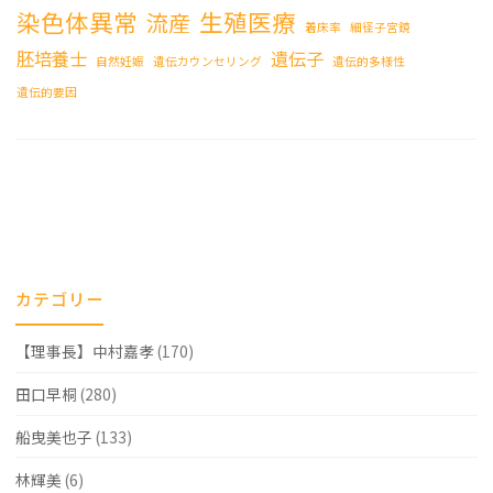
染色体異常
生殖医療
流産
着床率
細径子宮鏡
胚培養士
遺伝子
自然妊娠
遺伝カウンセリング
遺伝的多様性
遺伝的要因
カテゴリー
【理事長】中村嘉孝
(170)
田口早桐
(280)
船曳美也子
(133)
林輝美
(6)