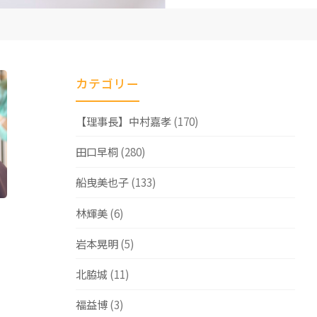
カテゴリー
【理事長】中村嘉孝
(170)
田口早桐
(280)
船曳美也子
(133)
林輝美
(6)
岩本晃明
(5)
北脇城
(11)
福益博
(3)