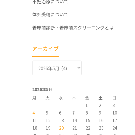
不妊治療について
体外受精について
着床前診断・着床前スクリーニングとは
アーカイブ
ア
ー
カ
イ
2026年5月
ブ
月
火
水
木
金
土
日
1
2
3
4
5
6
7
8
9
10
11
12
13
14
15
16
17
18
19
20
21
22
23
24