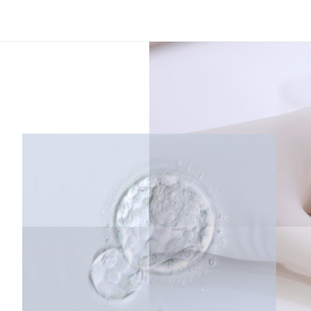
コ
ン
テ
ン
ツ
へ
ス
キ
ッ
プ