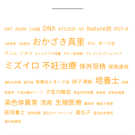
DNA
Nature誌
PGT-A
ART
ASRM
Cell誌
IFFS2025
IVF
おかざき真里
がん
オーク会
X染色体
Y染色体
ゲノム
ジネコ
タイムラプス培養
ダウン症候群
プレコンセプションケア
ミズイロ
不妊治療
体外受精
保険適用
培養士
卵子凍結
医療法人オーク会
個別化医療
副作用
妊娠
子宮内膜症
妊娠率
子宮内膜ポリープ
新生突然変異
染色体
染色体検査
染色体異常
生殖医療
流産
着床率
細径子宮鏡
胚培養士
遺伝子
自然妊娠
遺伝カウンセリング
遺伝的多様性
遺伝的要因