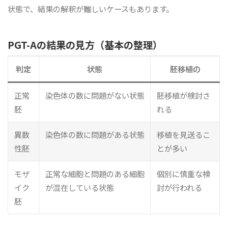
状態で、結果の解釈が難しいケースもあります。
PGT-Aの結果の見方（基本の整理）
判定
状態
胚移植の
正常
染色体の数に問題がない状態
胚移植が検討さ
胚
れる
異数
染色体の数に問題がある状態
移植を見送るこ
性胚
とが多い
モザ
正常な細胞と問題のある細胞
個別に慎重な検
イク
が混在している状態
討が行われる
胚