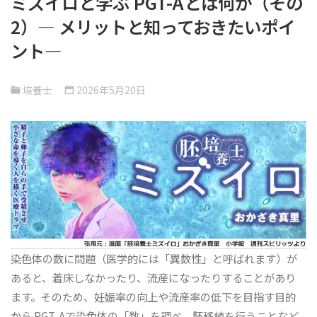
ミズイロと学ぶ PGT-Aとは何か（その
2）― メリットと知っておきたいポイ
ント―
培養士
2026年5月20日
染色体の数に問題（医学的には「異数性」と呼ばれます）が
あると、着床しなかったり、流産になったりすることがあり
ます。そのため、妊娠率の向上や流産率の低下を目指す目的
から PGT-Aで染色体の「数」を調べ、胚移植を行うことなど