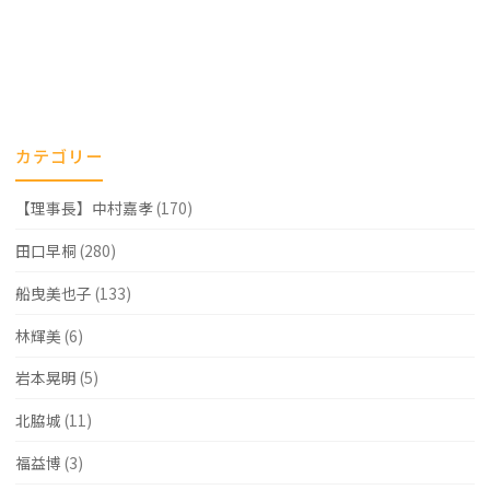
カテゴリー
【理事長】中村嘉孝
(170)
田口早桐
(280)
船曳美也子
(133)
林輝美
(6)
岩本晃明
(5)
北脇城
(11)
福益博
(3)