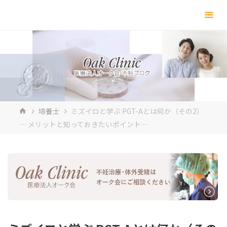
コ
ン
テ
ン
ツ
へ
ス
キ
ホ
培養士
ミズイロと学ぶ PGT-Aとは何か（その2）
ッ
ー
― メリットと知っておきたいポイント―
プ
ム