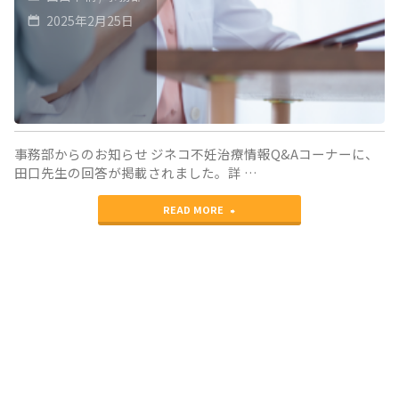
療
2025年2月25日
情
報
Q&A
コ
事務部からのお知らせ ジネコ不妊治療情報Q&Aコーナーに、
ー
田口先生の回答が掲載されました。詳 …
ナ
"ジ
READ MORE
ー
ネ
に
コ
回
不
答"
妊
治
療