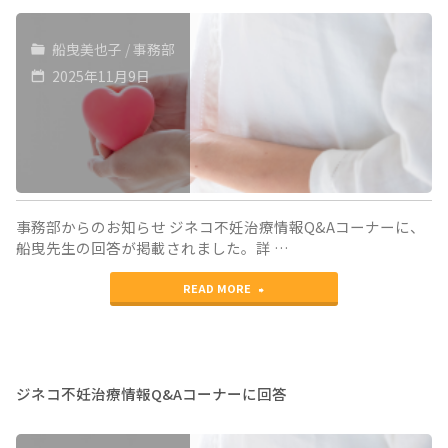
船曳美也子
/
事務部
2025年11月9日
事務部からのお知らせ ジネコ不妊治療情報Q&Aコーナーに、
船曳先生の回答が掲載されました。詳 …
"ジ
READ MORE
ネ
コ
不
ジネコ不妊治療情報Q&Aコーナーに回答
妊