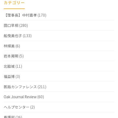
カテゴリー
情
【理事長】中村嘉孝
(170)
報
Q&A
田口早桐
(280)
コ
船曳美也子
(133)
ー
林輝美
(6)
ナ
岩本晃明
(5)
ー
北脇城
(11)
に
福益博
(3)
回
医局カンファレンス
(211)
答"
Oak Journal Review
(60)
ヘルプセンター
(2)
看護部
(26)