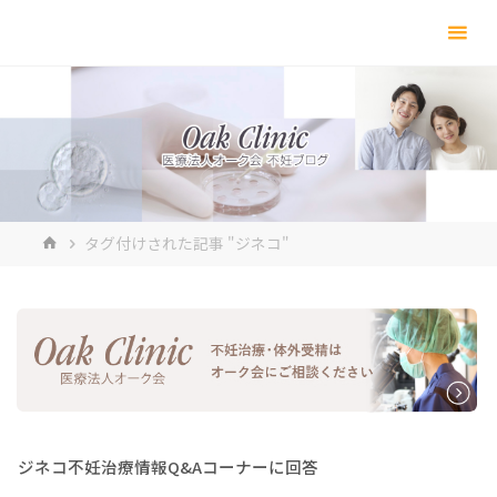
コ
ン
テ
ン
ツ
へ
ス
キ
ホ
タグ付けされた記事 "ジネコ"
ッ
ー
プ
ム
ジネコ不妊治療情報Q&Aコーナーに回答