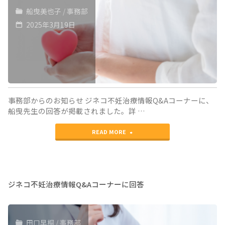
治
船曳美也子
/
事務部
療
2025年3月19日
情
報
Q&A
コ
事務部からのお知らせ ジネコ不妊治療情報Q&Aコーナーに、
ー
船曳先生の回答が掲載されました。詳 …
ナ
"ジ
READ MORE
ー
ネ
に
コ
回
不
ジネコ不妊治療情報Q&Aコーナーに回答
答"
妊
治
田口早桐
/
事務部