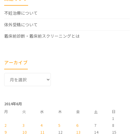
不妊治療について
体外受精について
着床前診断・着床前スクリーニングとは
アーカイブ
ア
ー
カ
イ
2014年6月
ブ
月
火
水
木
金
土
日
1
2
3
4
5
6
7
8
9
10
11
12
13
14
15