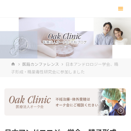
コ
ン
テ
ン
ツ
へ
ス
キ
ホ
医局カンファレンス
日本アンドロロジー学会、精
ッ
ー
子形成・精巣毒性研究会に参加しました
プ
ム