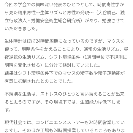
今回の学会での興味深い発表のひとつとして、時間毒性学か
ら見た精巣毒性～生体リズムと毒性の発現～（大谷勝己、独
立行政法人・労働安全衛生総合研究所）があり、勉強させて
いただきました。
生体時計はほぼ24時間周期になっているのですが、マウスを
使って、明暗条件をかえることにより、通常の生活リズム、昼
夜逆転の生活リズム、シフト環境条件（1週間単位で不規則に
明暗を変化させる）に分けて検討していました。
結果はシフト環境条件下でのマウスの精子数や精子運動能が
有意に抑制されたとのことでした。
不規則な生活は、ストレスのひとつと言い換えることが出来
ると思うのですが、その環境下では、生殖能力は低下しま
す。
現代社会では、コンビニエンスストアーも24時間営業してい
ますし、そのほか工場も24時間操業しているところもありま