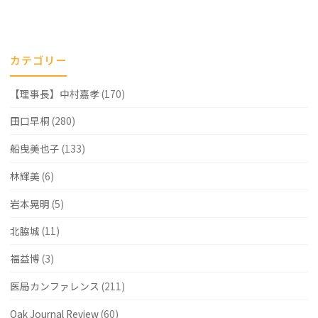
止
め
カテゴリー
る
【理事長】中村嘉孝
(170)
も
の"
田口早桐
(280)
船曳美也子
(133)
林輝美
(6)
岩本晃明
(5)
北脇城
(11)
福益博
(3)
医局カンファレンス
(211)
Oak Journal Review
(60)