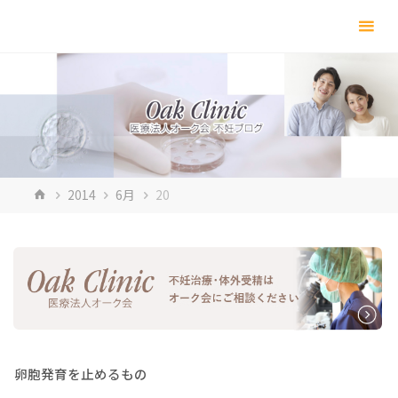
コ
ン
テ
ン
ツ
へ
ス
キ
ホ
2014
6月
20
ッ
ー
プ
ム
卵胞発育を止めるもの