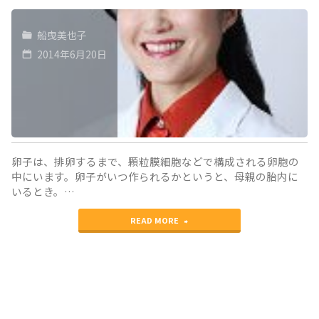
船曳美也子
2014年6月20日
卵子は、排卵するまで、顆粒膜細胞などで構成される卵胞の
中にいます。卵子がいつ作られるかというと、母親の胎内に
いるとき。…
"卵
READ MORE
胞
発
育
を