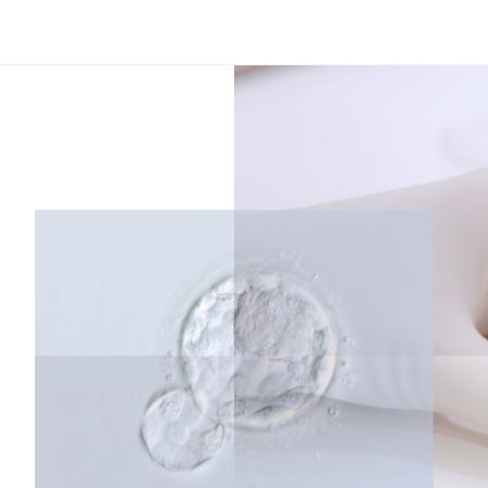
コ
ン
テ
ン
ツ
へ
ス
キ
ッ
プ