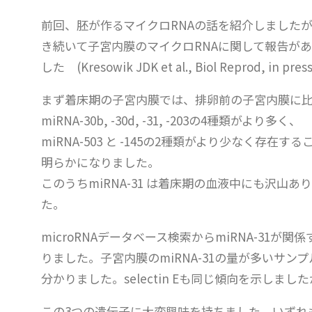
前回、胚が作るマイクロRNAの話を紹介しました
き続いて子宮内膜のマイクロRNAに関して報告が
した (Kresowik JDK et al., Biol Reprod, in pres
まず着床期の子宮内膜では、排卵前の子宮内膜に
miRNA-30b, -30d, -31, -203の4種類がより多く、
miRNA-503 と -145の2種類がより少なく存在する
明らかになりました。
このうちmiRNA-31 は着床期の血液中にも沢山あ
た。
microRNAデータベース検索からmiRNA-31が関係す
りました。子宮内膜のmiRNA-31の量が多いサンプ
分かりました。selectin Eも同じ傾向を示しま
この3つの遺伝子に大変興味を持ちました。いずれ