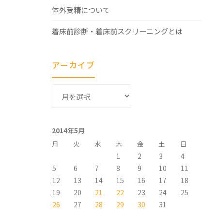
体外受精について
着床前診断・着床前スクリーニングとは
アーカイブ
ア
ー
カ
イ
2014年5月
ブ
月
火
水
木
金
土
日
1
2
3
4
5
6
7
8
9
10
11
12
13
14
15
16
17
18
19
20
21
22
23
24
25
26
27
28
29
30
31