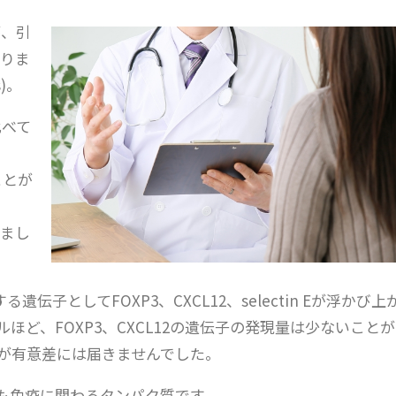
が、引
ありま
s)。
比べて
ことが
りまし
る遺伝子としてFOXP3、CXCL12、selectin Eが浮かび上
ルほど、FOXP3、CXCL12の遺伝子の発現量は少ないことが
したが有意差には届きませんでした。
も免疫に関わるタンパク質です。