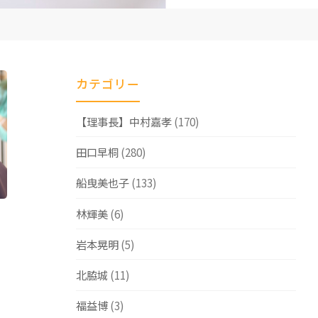
カテゴリー
【理事長】中村嘉孝
(170)
田口早桐
(280)
船曳美也子
(133)
林輝美
(6)
岩本晃明
(5)
北脇城
(11)
福益博
(3)