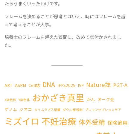
たらうまくいったわけです。
フレームを決めることが思考とはいえ、時にはフレームを超
えて考えることが大事。
培養士のフレームを超えた質問に、改めて気付かされまし
た。
DNA
Nature誌
PGT-A
ART
ASRM
Cell誌
IFFS2025
IVF
おかざき真里
がん
オーク会
X染色体
Y染色体
ゲノム
ジネコ
タイムラプス培養
ダウン症候群
プレコンセプションケア
ミズイロ
不妊治療
体外受精
保険適用