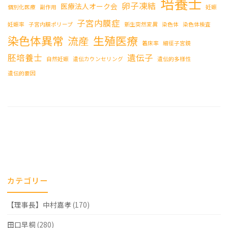
培養士
卵子凍結
医療法人オーク会
個別化医療
副作用
妊娠
子宮内膜症
妊娠率
子宮内膜ポリープ
新生突然変異
染色体
染色体検査
染色体異常
生殖医療
流産
着床率
細径子宮鏡
胚培養士
遺伝子
自然妊娠
遺伝カウンセリング
遺伝的多様性
遺伝的要因
カテゴリー
【理事長】中村嘉孝
(170)
田口早桐
(280)