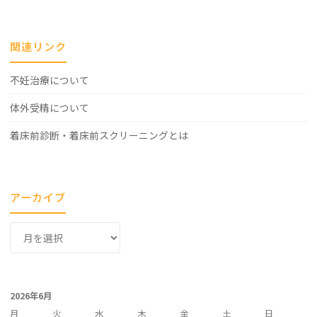
関連リンク
不妊治療について
体外受精について
着床前診断・着床前スクリーニングとは
アーカイブ
ア
ー
カ
イ
2026年6月
ブ
月
火
水
木
金
土
日