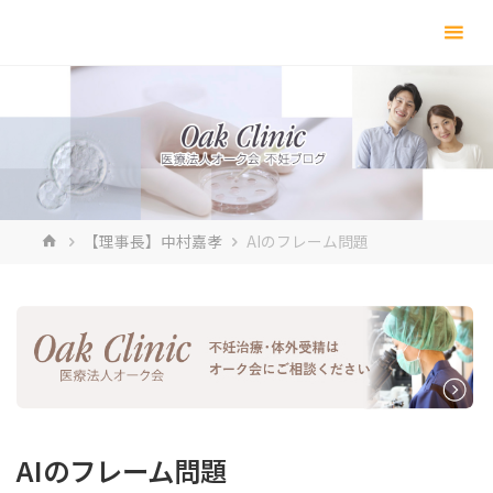
コ
ン
テ
ン
ツ
へ
ス
キ
ホ
【理事長】中村嘉孝
AIのフレーム問題
ッ
ー
プ
ム
AIのフレーム問題