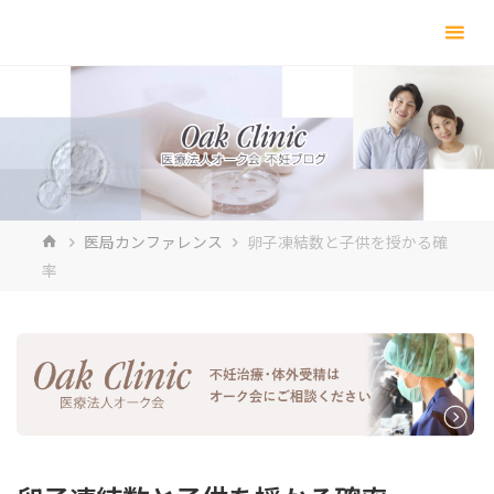
コ
ン
テ
ン
ツ
へ
ス
キ
ホ
医局カンファレンス
卵子凍結数と子供を授かる確
ッ
ー
率
プ
ム