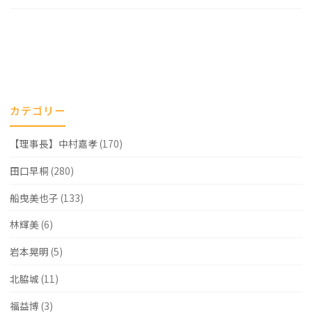
カテゴリー
【理事長】中村嘉孝
(170)
田口早桐
(280)
船曳美也子
(133)
林輝美
(6)
岩本晃明
(5)
北脇城
(11)
福益博
(3)