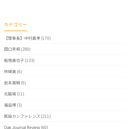
騰
に
カテゴリー
つ
【理事長】中村嘉孝
(170)
い
て"
田口早桐
(280)
船曳美也子
(133)
林輝美
(6)
岩本晃明
(5)
北脇城
(11)
福益博
(3)
医局カンファレンス
(211)
Oak Journal Review
(60)