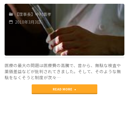
【理事長】中村嘉孝
2010年3月3日
医療の最大の問題は医療費の高騰で、昔から、無駄な検査や
薬価差益などが批判されてきました。そして、そのような無
駄をなくそうと制度が次々…
"医
READ MORE
療
費
の
高