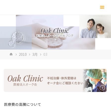
コ
ン
テ
ン
ツ
へ
ス
キ
ホ
2010
3月
03
ッ
ー
プ
ム
医療費の高騰について