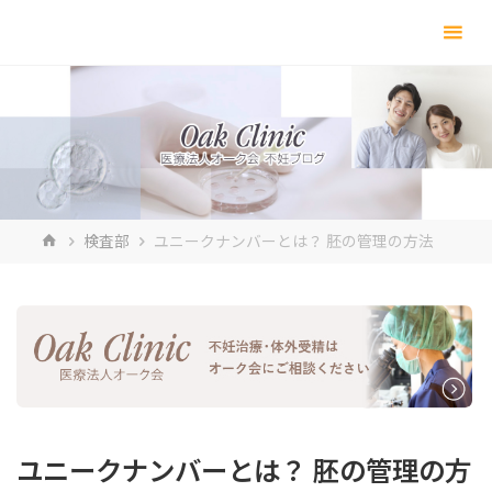
コ
ン
テ
ン
ツ
へ
ス
キ
ホ
検査部
ユニークナンバーとは？ 胚の管理の方法
ッ
ー
プ
ム
ユニークナンバーとは？ 胚の管理の方