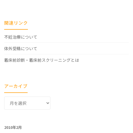
関連リンク
不妊治療について
体外受精について
着床前診断・着床前スクリーニングとは
アーカイブ
ア
ー
カ
イ
2010年2月
ブ