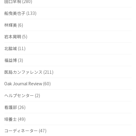
田口早桐
(280)
船曳美也子
(133)
林輝美
(6)
岩本晃明
(5)
北脇城
(11)
福益博
(3)
医局カンファレンス
(211)
Oak Journal Review
(60)
ヘルプセンター
(2)
看護部
(26)
培養士
(49)
コーディネーター
(47)