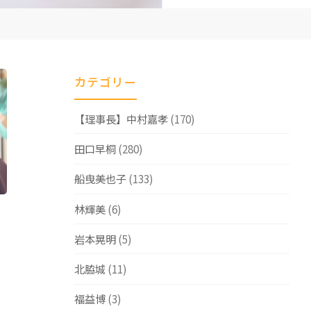
カテゴリー
【理事長】中村嘉孝
(170)
田口早桐
(280)
船曳美也子
(133)
林輝美
(6)
岩本晃明
(5)
北脇城
(11)
福益博
(3)