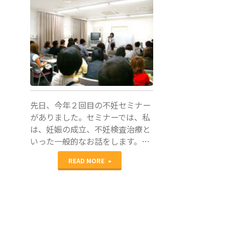
船曳美也
子
先日、今年２回目の不妊セミナー
がありました。セミナーでは、私
は、妊娠の成立、不妊検査治療と
いった一般的なお話をします。…
"不
READ MORE
妊
セ
ミ