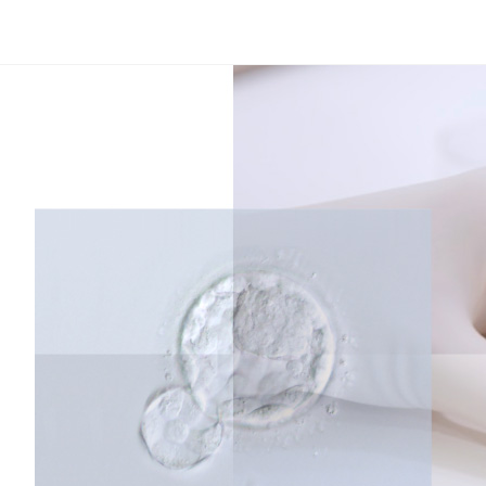
コ
ン
テ
ン
ツ
へ
ス
キ
ッ
プ