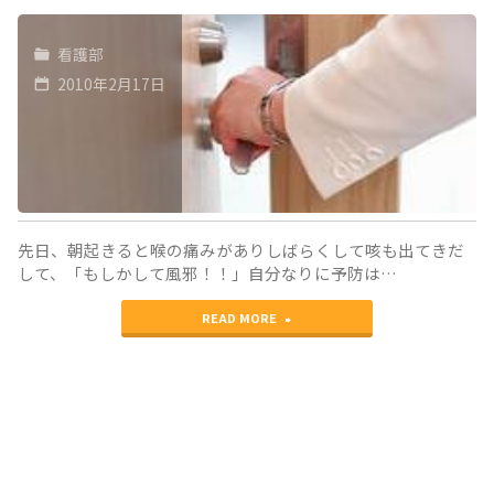
看護部
2010年2月17日
先日、朝起きると喉の痛みがありしばらくして咳も出てきだ
して、「もしかして風邪！！」自分なりに予防は…
"自
READ MORE
分
が
患
者