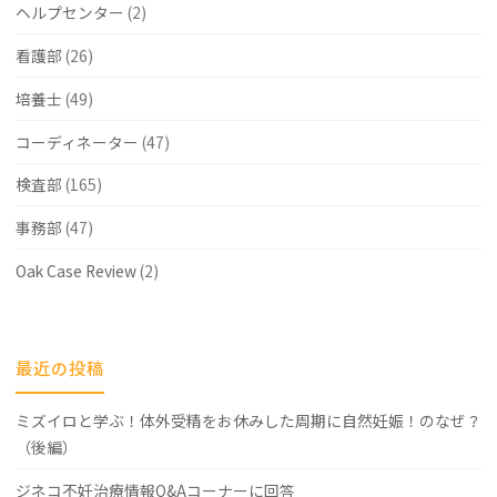
ま
ヘルプセンター
(2)
す"
看護部
(26)
培養士
(49)
コーディネーター
(47)
検査部
(165)
事務部
(47)
Oak Case Review
(2)
最近の投稿
ミズイロと学ぶ！体外受精をお休みした周期に自然妊娠！のなぜ？
（後編）
ジネコ不妊治療情報Q&Aコーナーに回答