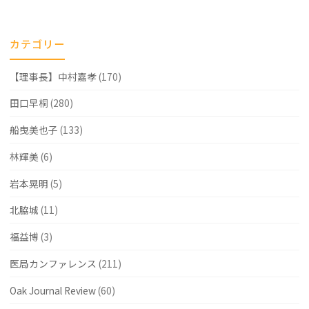
に
な
カテゴリー
る
【理事長】中村嘉孝
(170)
と
い
田口早桐
(280)
ろ
船曳美也子
(133)
ん
林輝美
(6)
な
岩本晃明
(5)
事
北脇城
(11)
が
福益博
(3)
わ
医局カンファレンス
(211)
か
り
Oak Journal Review
(60)