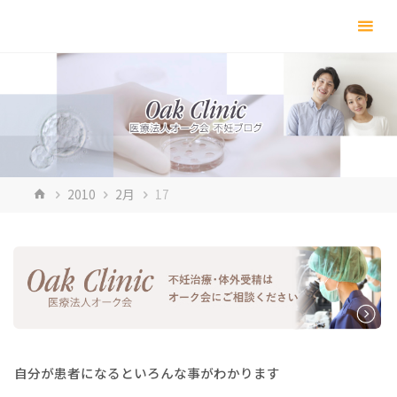
コ
ン
テ
ン
ツ
へ
ス
キ
ホ
2010
2月
17
ッ
ー
プ
ム
自分が患者になるといろんな事がわかります