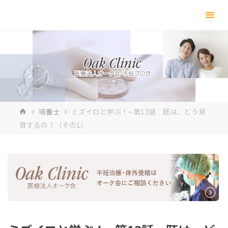
コ
ン
テ
ン
ツ
へ
ス
キ
ホ
培養士
ミズイロと学ぶ！– 第13話 胚は、どう発
ッ
ー
育するの？（その1）
プ
ム