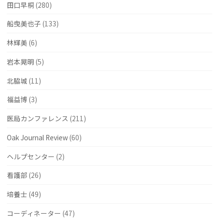
田口早桐
(280)
船曳美也子
(133)
林輝美
(6)
岩本晃明
(5)
北脇城
(11)
福益博
(3)
医局カンファレンス
(211)
Oak Journal Review
(60)
ヘルプセンター
(2)
看護部
(26)
培養士
(49)
コーディネーター
(47)