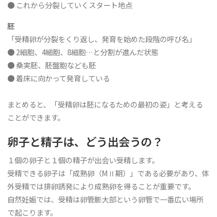
● これから分裂していくスタート地点
胚
「受精卵が分裂をくり返し、発育を始めた段階の呼び名」
● 2細胞、4細胞、8細胞…と分割が進んだ状態
● 桑実胚、胚盤胞なども胚
● 着床に向かって発育している
まとめると、「受精卵は胚になるための最初の姿」と考える
ことができます。
卵子と精子は、どう出会うの？
１個の卵子と１個の精子が出会い受精します。
受精できる卵子は「成熟卵（MⅡ期）」である必要があり、体
外受精では排卵誘発により成熟卵を得ることが重要です。
自然妊娠では、受精は卵管膨大部という卵管で一番広い場所
で起こります。