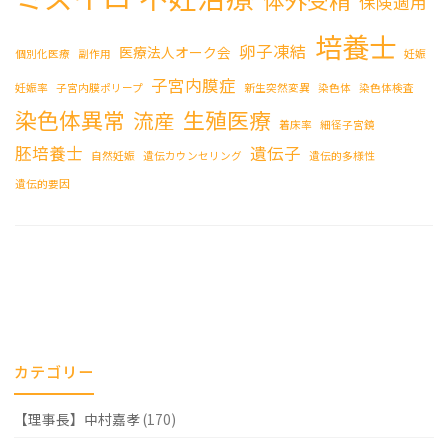
保険適用
培養士
卵子凍結
医療法人オーク会
個別化医療
副作用
妊娠
子宮内膜症
妊娠率
子宮内膜ポリープ
新生突然変異
染色体
染色体検査
染色体異常
生殖医療
流産
着床率
細径子宮鏡
胚培養士
遺伝子
自然妊娠
遺伝カウンセリング
遺伝的多様性
遺伝的要因
カテゴリー
【理事長】中村嘉孝
(170)