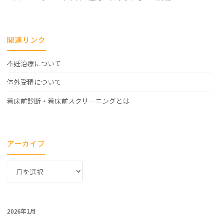
関連リンク
不妊治療について
体外受精について
着床前診断・着床前スクリーニングとは
アーカイブ
ア
ー
カ
イ
2026年1月
ブ