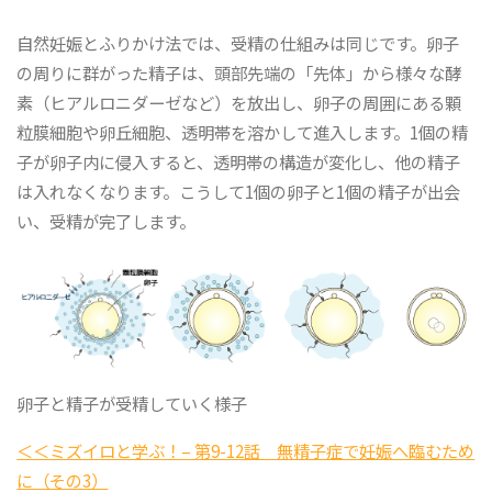
自然妊娠とふりかけ法では、受精の仕組みは同じです。卵子
の周りに群がった精子は、頭部先端の「先体」から様々な酵
素（ヒアルロニダーゼなど）を放出し、卵子の周囲にある顆
粒膜細胞や卵丘細胞、透明帯を溶かして進入します。1個の精
子が卵子内に侵入すると、透明帯の構造が変化し、他の精子
は入れなくなります。こうして1個の卵子と1個の精子が出会
い、受精が完了します。
卵子と精子が受精していく様子
＜＜ミズイロと学ぶ！– 第9-12話 無精子症で妊娠へ臨むため
に（その3）