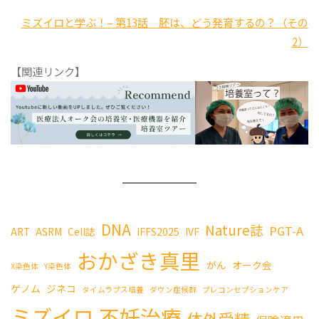
ミズイロと学ぶ！– 第13話 胚は、どう発育するの？（その
2）
【関連リンク】
DNA
Nature誌
PGT-A
ART
ASRM
Cell誌
IFFS2025
IVF
おかざき真里
がん
オーク会
X染色体
Y染色体
ゲノム
ジネコ
タイムラプス培養
ダウン症候群
プレコンセプションケア
ミズイロ
不妊治療
体外受精