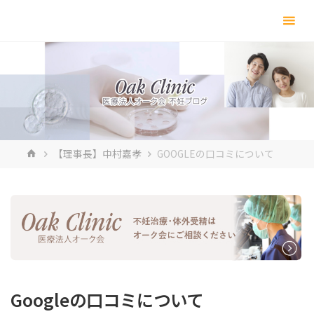
コ
ン
テ
ン
ツ
へ
ス
キ
ホ
【理事長】中村嘉孝
GOOGLEの口コミについて
ッ
ー
プ
ム
Googleの口コミについて