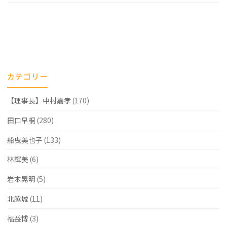
カテゴリー
【理事長】中村嘉孝
(170)
田口早桐
(280)
船曳美也子
(133)
林輝美
(6)
岩本晃明
(5)
北脇城
(11)
福益博
(3)