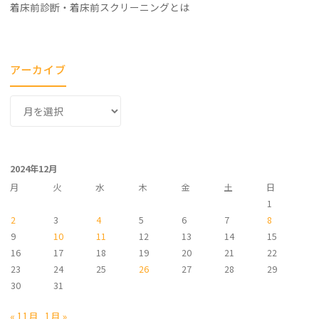
着床前診断・着床前スクリーニングとは
アーカイブ
ア
ー
カ
イ
2024年12月
ブ
月
火
水
木
金
土
日
1
2
3
4
5
6
7
8
9
10
11
12
13
14
15
16
17
18
19
20
21
22
23
24
25
26
27
28
29
30
31
« 11月
1月 »