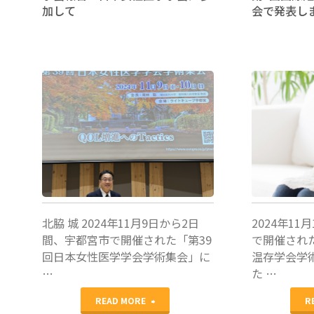
加して
会で発表し
の
日
に
起
北脇城
田口早桐
こ
っ
た
奇
北脇 城 2024年11月9日から2日
2024年11
跡
間、宇都宮市で開催された「第39
で開催され
回日本女性医学学会学術集会」に
温存学会学
妊
…
た …
娠
"学
READ MORE
R
率