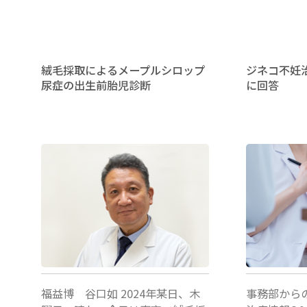
会
80％
報
越
告：
絨毛採取によるメープルシロップ
ジネコ不妊
え
尿症の出生前胎児診断
に回答
日
～
本
不
女
妊
性
福益博
船曳美也
学
子
/
事務部
医
会
学
MVP
学
受
会
賞
福益博 谷口如 2024年某日、木
事務部から
に