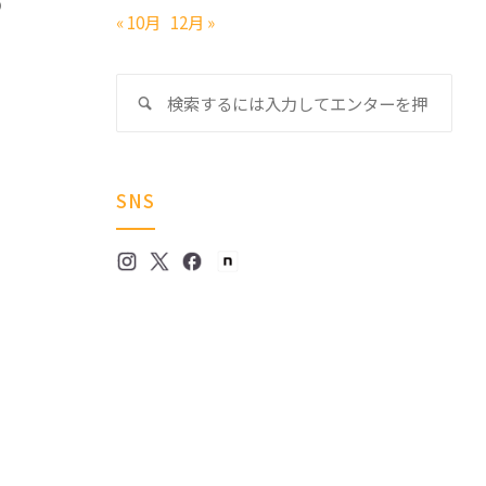
の
« 10月
12月 »
と
検
検
索
索
対
象:
SNS