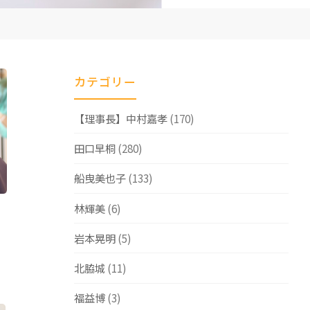
カテゴリー
【理事長】中村嘉孝
(170)
田口早桐
(280)
船曳美也子
(133)
林輝美
(6)
岩本晃明
(5)
北脇城
(11)
福益博
(3)