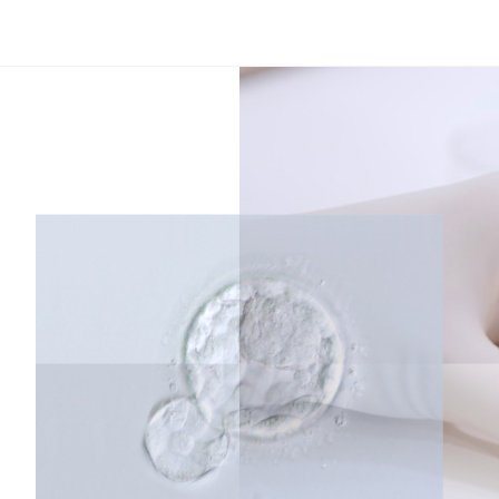
コ
ン
テ
ン
ツ
へ
ス
キ
ッ
プ