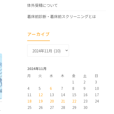
体外受精について
着床前診断・着床前スクリーニングとは
アーカイブ
ア
ー
カ
イ
2024年11月
ブ
月
火
水
木
金
土
日
1
2
3
4
5
6
7
8
9
10
11
12
13
14
15
16
17
18
19
20
21
22
23
24
25
26
27
28
29
30
ス