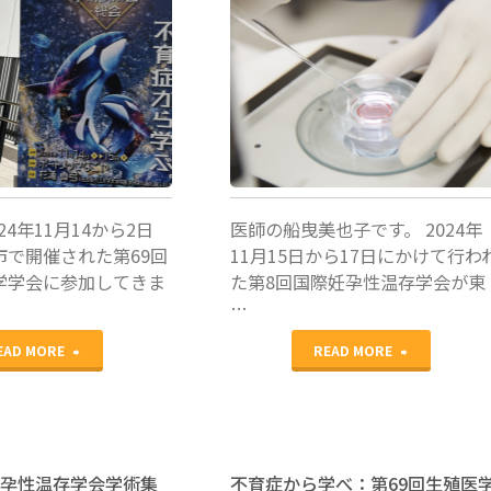
船曳美也
子
24年11月14から2日
医師の船曳美也子です。 2024年
市で開催された第69回
11月15日から17日にかけて行わ
学学会に参加してきま
た第8回国際妊孕性温存学会が東
…
"学
"第
EAD MORE
READ MORE
会
８
参
回
加：
国
妊孕性温存学会学術集
不育症から学べ：第69回生殖医