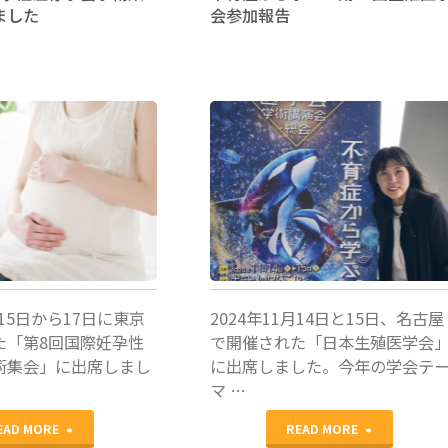
ました
会参加報告
日
際
本
妊
生
孕
殖
性
田口早桐
医
温
学
存
学
学
会
会
月15日から17日に東京
2024年11月14日と15日、名古屋
参
（ISFP202
た「第8回国際妊孕性
で開催された「日本生殖医学会
術集会」に出席しまし
に出席しました。今年の学会テ
加
マ …
報
"第
"不
EAD MORE
READ MORE
告"