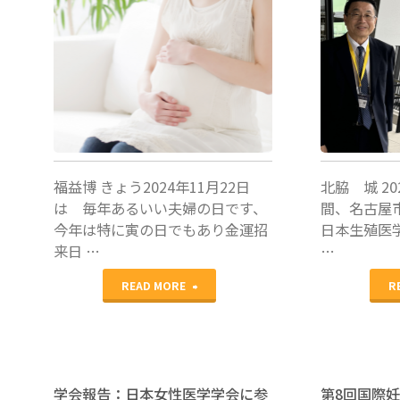
福益博
北脇城
福益博 きょう2024年11月22日
北脇 城 20
は 毎年あるいい夫婦の日です、
間、名古屋
今年は特に寅の日でもあり金運招
日本生殖医
来日 …
…
"い
READ MORE
R
い
夫
婦
学会報告：日本女性医学学会に参
第8回国際