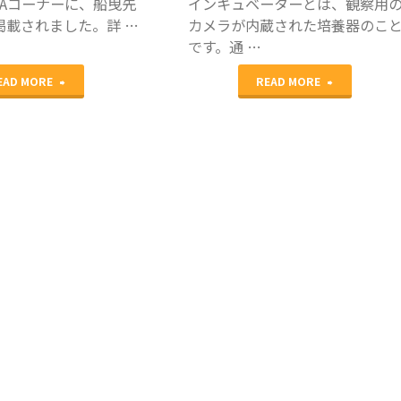
&Aコーナーに、船曳先
インキュベーターとは、観察用
掲載されました。詳 …
カメラが内蔵された培養器のこ
術
学
です。通 …
集
会
"ジ
"タ
EAD MORE
READ MORE
会
参
ネ
イ
で
加
コ
ム
発
報
不
ラ
表
告"
妊
プ
し
治
ス
ま
療
培
し
情
養
た"
報
と
Q&A
AI