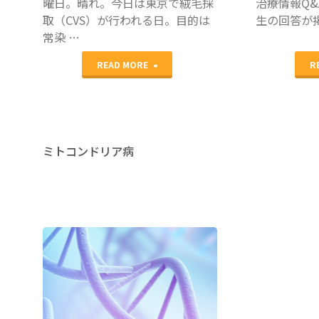
か
曜日。晴れ。今日は東京で絨毛採
治療情報Q
取（CVS）が行われる日。目的は
生の回答が
参
～"
常染 …
加
"絨
READ MORE
R
し
毛
て"
採
取
ミトコンドリア病
に
よ
る
メ
ヘルプセ
ンター
/
培養
ー
士
プ