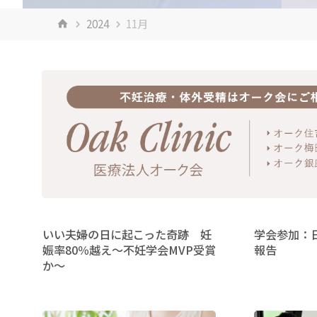
ホ
2024
11月
ー
ム
いい夫婦の日に起こった奇跡 妊
学会参加：
娠率80％越え～不妊学会MVP受賞
報告
か～