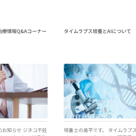
8
育
回
症
国
か
治療情報Q&Aコーナー
タイムラプス培養とAIについて
際
ら
妊
学
孕
べ：
性
第
培養士
温
69
存
回
学
生
会
殖
のお知らせ ジネコ不妊
培養士の奥平です。 タイムラプ
学
医