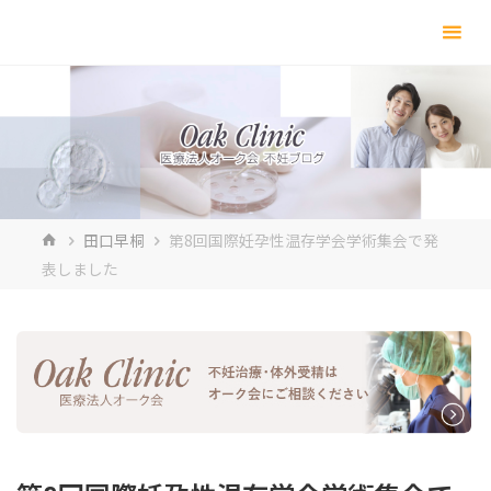
コ
ン
テ
ン
ツ
へ
ス
キ
ホ
田口早桐
第8回国際妊孕性温存学会学術集会で発
ッ
ー
表しました
プ
ム