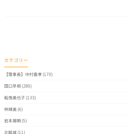
カテゴリー
【理事長】中村嘉孝
(170)
田口早桐
(280)
船曳美也子
(133)
林輝美
(6)
岩本晃明
(5)
北脇城
(11)