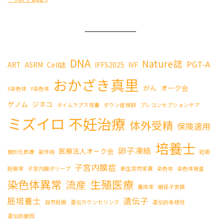
DNA
Nature誌
PGT-A
ART
ASRM
Cell誌
IFFS2025
IVF
おかざき真里
がん
オーク会
X染色体
Y染色体
ゲノム
ジネコ
タイムラプス培養
ダウン症候群
プレコンセプションケア
ミズイロ
不妊治療
体外受精
保険適用
培養士
卵子凍結
医療法人オーク会
個別化医療
副作用
妊娠
子宮内膜症
妊娠率
子宮内膜ポリープ
新生突然変異
染色体
染色体検査
染色体異常
生殖医療
流産
着床率
細径子宮鏡
胚培養士
遺伝子
自然妊娠
遺伝カウンセリング
遺伝的多様性
遺伝的要因