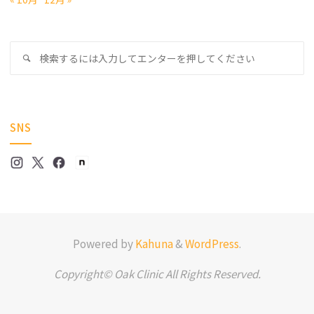
検
検
索
索
対
象
SNS
Powered by
Kahuna
&
WordPress
.
Copyright© Oak Clinic All Rights Reserved.