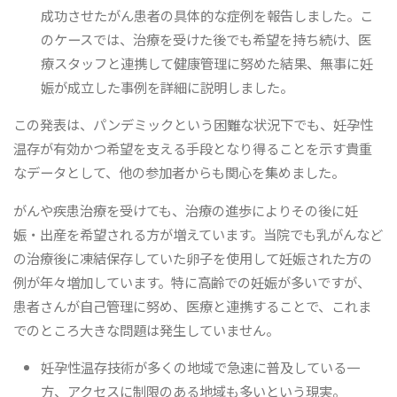
成功させたがん患者の具体的な症例を報告しました。こ
のケースでは、治療を受けた後でも希望を持ち続け、医
療スタッフと連携して健康管理に努めた結果、無事に妊
娠が成立した事例を詳細に説明しました。
この発表は、パンデミックという困難な状況下でも、妊孕性
温存が有効かつ希望を支える手段となり得ることを示す貴重
なデータとして、他の参加者からも関心を集めました。
がんや疾患治療を受けても、治療の進歩によりその後に妊
娠・出産を希望される方が増えています。当院でも乳がんなど
の治療後に凍結保存していた卵子を使用して妊娠された方の
例が年々増加しています。特に高齢での妊娠が多いですが、
患者さんが自己管理に努め、医療と連携することで、これま
でのところ大きな問題は発生していません。
妊孕性温存技術が多くの地域で急速に普及している一
方、アクセスに制限のある地域も多いという現実。