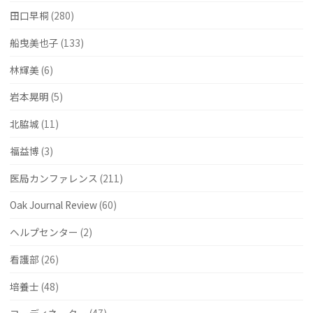
田口早桐
(280)
船曳美也子
(133)
林輝美
(6)
岩本晃明
(5)
北脇城
(11)
福益博
(3)
医局カンファレンス
(211)
Oak Journal Review
(60)
ヘルプセンター
(2)
看護部
(26)
培養士
(48)