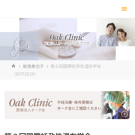
コ
ン
テ
ン
ツ
へ
ス
キ
ホ
船曳美也子
第８回国際妊孕性温存学会
ッ
ー
（ISFP2024）
プ
ム