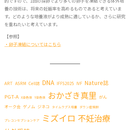
的ですので、1回の採卵でより多くの卵子を凍結できる体外培
養の技術は、将来の妊娠率を高めるものであると考えていま
す。どのような培養液がより成熟に適しているか、さらに研究
を重ねたいと考えています。
【参照】
・卵子凍結についてはこちら
DNA
Nature誌
ART
ASRM
Cell誌
IFFS2025
IVF
おかざき真里
PGT-A
がん
X染色体
Y染色体
オーク会
ゲノム
ジネコ
タイムラプス培養
ダウン症候群
ミズイロ
不妊治療
プレコンセプションケア