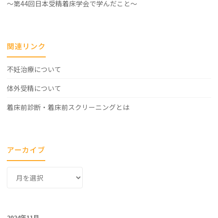
～第44回日本受精着床学会で学んだこと～
関連リンク
不妊治療について
体外受精について
着床前診断・着床前スクリーニングとは
アーカイブ
ア
ー
カ
イ
2024年11月