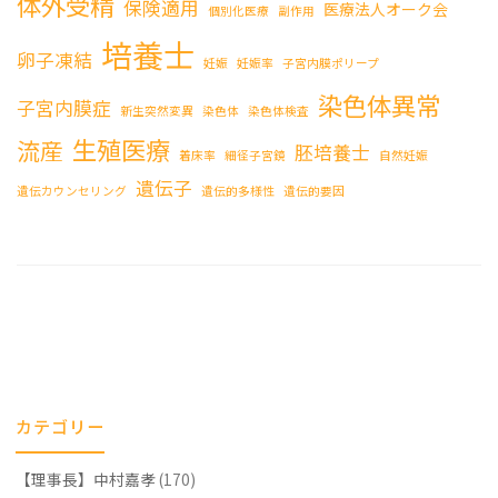
体外受精
保険適用
医療法人オーク会
個別化医療
副作用
培養士
卵子凍結
妊娠
妊娠率
子宮内膜ポリープ
染色体異常
子宮内膜症
新生突然変異
染色体
染色体検査
生殖医療
流産
胚培養士
着床率
細径子宮鏡
自然妊娠
遺伝子
遺伝カウンセリング
遺伝的多様性
遺伝的要因
カテゴリー
【理事長】中村嘉孝
(170)