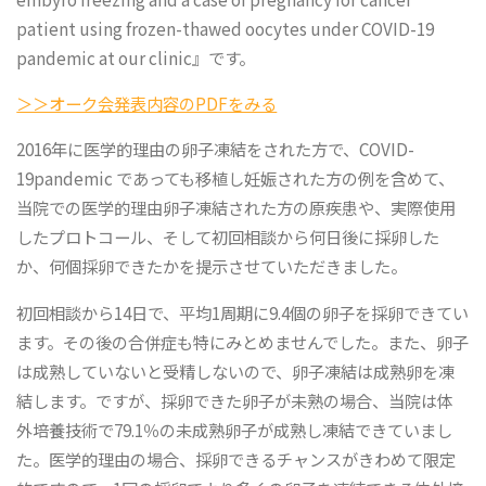
patient using frozen-thawed oocytes under COVID-19
pandemic at our clinic』です。
＞＞オーク会発表内容のPDFをみる
2016年に医学的理由の卵子凍結をされた方で、COVID-
19pandemic であっても移植し妊娠された方の例を含めて、
当院での医学的理由卵子凍結された方の原疾患や、実際使用
したプロトコール、そして初回相談から何日後に採卵した
か、何個採卵できたかを提示させていただきました。
初回相談から14日で、平均1周期に9.4個の卵子を採卵できてい
ます。その後の合併症も特にみとめませんでした。また、卵子
は成熟していないと受精しないので、卵子凍結は成熟卵を凍
結します。ですが、採卵できた卵子が未熟の場合、当院は体
外培養技術で79.1％の未成熟卵子が成熟し凍結できていまし
た。医学的理由の場合、採卵できるチャンスがきわめて限定