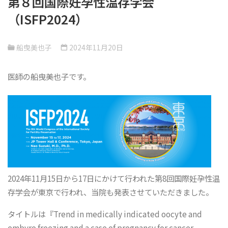
第８回国際妊孕性温存学会
（ISFP2024）
船曳美也子
2024年11月20日
医師の船曳美也子です。
2024年11月15日から17日にかけて行われた第8回国際妊孕性温
存学会が東京で行われ、当院も発表させていただきました。
タイトルは『Trend in medically indicated oocyte and
embyro freezing and a case of pregnancy for cancer