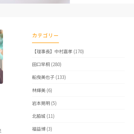
カテゴリー
【理事長】中村嘉孝
(170)
田口早桐
(280)
船曳美也子
(133)
林輝美
(6)
岩本晃明
(5)
北脇城
(11)
福益博
(3)
来