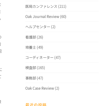
な
医局カンファレンス
(211)
な
Oak Journal Review
(60)
っ
ヘルプセンター
(2)
の
看護部
(26)
者
培養士
(49)
紹
コーディネーター
(47)
検査部
(165)
に
て
事務部
(47)
Oak Case Review
(2)
様
最近の投稿