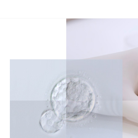
コ
ン
テ
ン
ツ
へ
ス
キ
ッ
プ