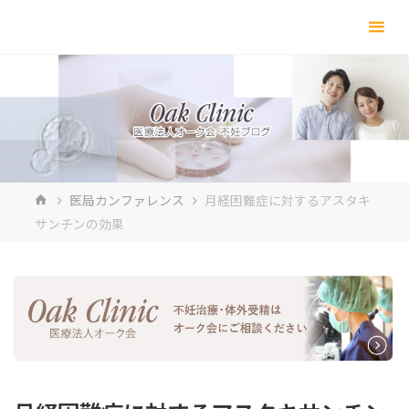
コ
ン
テ
ン
ツ
へ
ス
キ
ホ
医局カンファレンス
月経困難症に対するアスタキ
ッ
ー
サンチンの効果
プ
ム