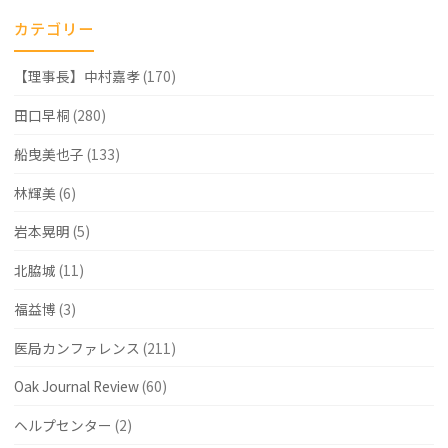
カテゴリー
【理事長】中村嘉孝
(170)
田口早桐
(280)
船曳美也子
(133)
林輝美
(6)
岩本晃明
(5)
北脇城
(11)
福益博
(3)
医局カンファレンス
(211)
Oak Journal Review
(60)
ヘルプセンター
(2)