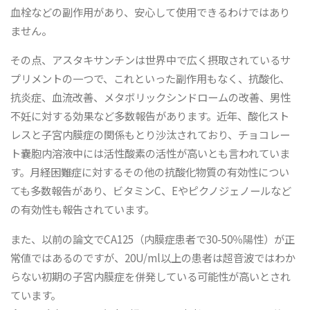
血栓などの副作用があり、安心して使用できるわけではあり
ません。
その点、アスタキサンチンは世界中で広く摂取されているサ
プリメントの一つで、これといった副作用もなく、抗酸化、
抗炎症、血流改善、メタボリックシンドロームの改善、男性
不妊に対する効果など多数報告があります。近年、酸化スト
レスと子宮内膜症の関係もとり沙汰されており、チョコレー
ト嚢胞内溶液中には活性酸素の活性が高いとも言われていま
す。月経困難症に対するその他の抗酸化物質の有効性につい
ても多数報告があり、ビタミンC、Eやピクノジェノールなど
の有効性も報告されています。
また、以前の論文でCA125（内膜症患者で30-50％陽性）が正
常値ではあるのですが、20U/ml以上の患者は超音波ではわか
らない初期の子宮内膜症を併発している可能性が高いとされ
ています。