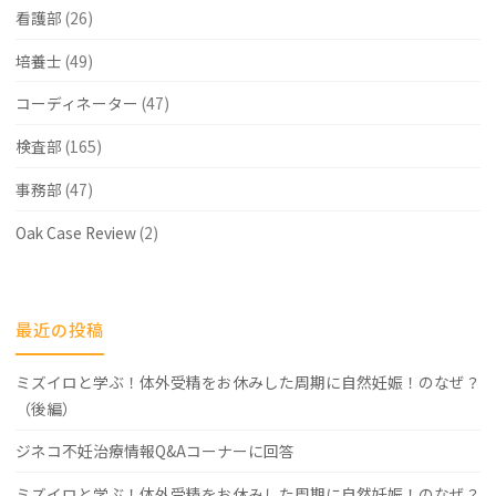
看護部
(26)
培養士
(49)
コーディネーター
(47)
検査部
(165)
事務部
(47)
Oak Case Review
(2)
最近の投稿
ミズイロと学ぶ！体外受精をお休みした周期に自然妊娠！のなぜ？
（後編）
ジネコ不妊治療情報Q&Aコーナーに回答
ミズイロと学ぶ！体外受精をお休みした周期に自然妊娠！のなぜ？