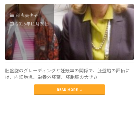
船曳美也子
2015年11月20日
胚盤胞のグレーディングと妊娠率の関係で、胚盤胞の評価に
は、内細胞塊、栄養外胚葉、胚胞腔の大きさ…
"ASRM（ア
READ MORE
メ
リ
カ
生