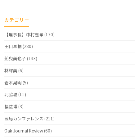
殖
医
カテゴリー
学
【理事長】中村嘉孝
(170)
会）
で
田口早桐
(280)
発
船曳美也子
(133)
表
林輝美
(6)
し
岩本晃明
(5)
ま
北脇城
(11)
し
福益博
(3)
た"
医局カンファレンス
(211)
Oak Journal Review
(60)