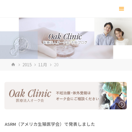
コ
ン
テ
ン
ツ
へ
ス
キ
ホ
2015
11月
20
ッ
ー
プ
ム
ASRM（アメリカ生殖医学会）で発表しました