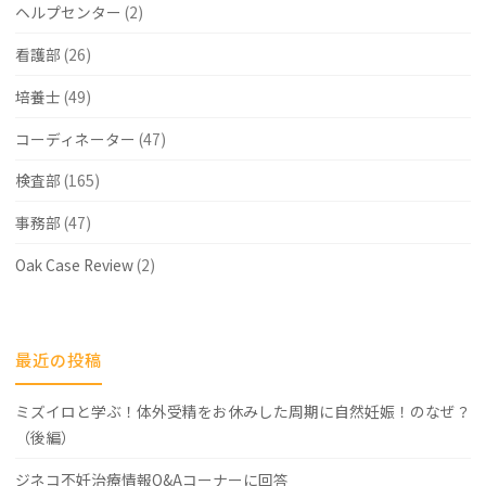
を
ヘルプセンター
(2)
開
看護部
(26)
き
培養士
(49)
ま
コーディネーター
(47)
し
検査部
(165)
た"
事務部
(47)
Oak Case Review
(2)
最近の投稿
ミズイロと学ぶ！体外受精をお休みした周期に自然妊娠！のなぜ？
（後編）
ジネコ不妊治療情報Q&Aコーナーに回答