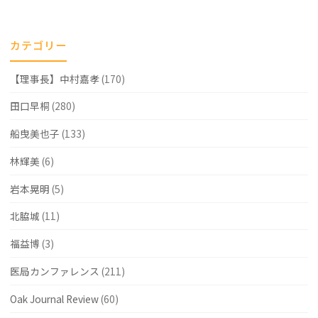
レ
ン
カテゴリー
ジ
【理事長】中村嘉孝
(170)
さ
れ
田口早桐
(280)
て
船曳美也子
(133)
い
林輝美
(6)
る
岩本晃明
(5)
方
北脇城
(11)
の
福益博
(3)
お
医局カンファレンス
(211)
茶
会
Oak Journal Review
(60)