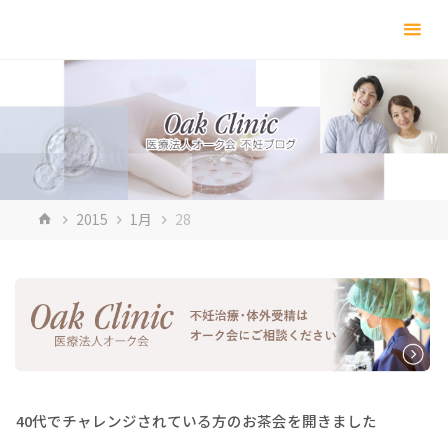
コ
ン
テ
ン
ツ
へ
ス
キ
ホ
2015
1月
28
ッ
ー
プ
ム
40代でチャレンジされている方のお茶会を開きました