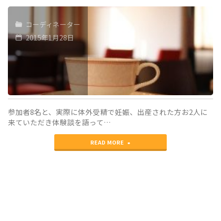
コーディネーター
2015年1月28日
参加者8名と、実際に体外受精で妊娠、出産された方お2人に
来ていただき体験談を語って…
"40
READ MORE
代
で
チ
ャ