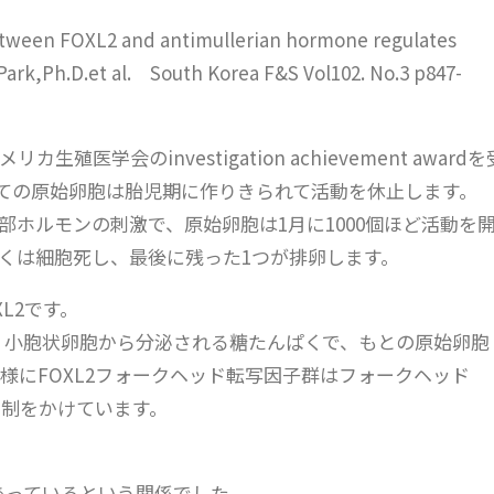
between FOXL2 and antimullerian hormone regulates
Park,Ph.D.et al. South Korea F&S Vol102. No.3 p847-
カ生殖医学会のinvestigation achievement awardを
ての原始卵胞は胎児期に作りきられて活動を休止します。
部ホルモンの刺激で、原始卵胞は1月に1000個ほど活動を
くは細胞死し、最後に残った1つが排卵します。
L2です。
、小胞状卵胞から分泌される糖たんぱくで、もとの原始卵胞
様にFOXL2フォークヘッド転写因子群はフォークヘッド
抑制をかけています。
しあっているという関係でした。