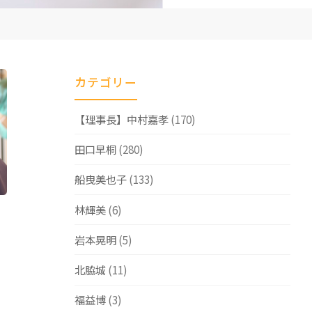
カテゴリー
【理事長】中村嘉孝
(170)
田口早桐
(280)
船曳美也子
(133)
林輝美
(6)
岩本晃明
(5)
北脇城
(11)
福益博
(3)