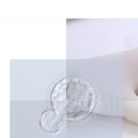
コ
ン
テ
ン
ツ
へ
ス
キ
ッ
プ